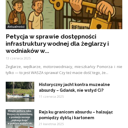
Aktualności
Petycja w sprawie dostępności
infrastruktury wodnej dla żeglarzy i
wodniaków w...
13 czerwca 2025
Żeglarze, wędkarze, motorowodniacy, mieszkańcy Pomorza i nie
tylko — to jest WASZA sprawa! Czy też macie dość tego, że...
Historyczny jacht kontra muzealne
absurdy – Gdańsk, nie wstyd Ci?
11 czerwca 2025
Rejs ku granicom absurdu – halsując
pomiędzy dyktą i kartonem
21 kwietnia 2025