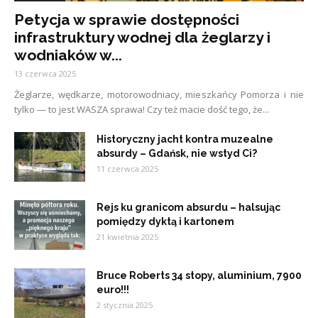
Petycja w sprawie dostępności
infrastruktury wodnej dla żeglarzy i
wodniaków w...
13 czerwca 2025
Żeglarze, wędkarze, motorowodniacy, mieszkańcy Pomorza i nie
tylko — to jest WASZA sprawa! Czy też macie dość tego, że...
Historyczny jacht kontra muzealne
absurdy – Gdańsk, nie wstyd Ci?
11 czerwca 2025
Rejs ku granicom absurdu – halsując
pomiędzy dyktą i kartonem
21 kwietnia 2025
Bruce Roberts 34 stopy, aluminium, 7900
euro!!!
2 stycznia 2025