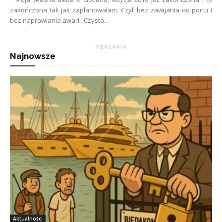
zakończona tak jak zaplanowałam. Czyli bez zawijania do portu i
bez naprawiania awarii. Czysta...
R E K L A M A
Najnowsze
Aktualności