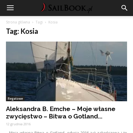
Strona główna
Tagi
Kosia
Tag: Kosia
Regatowe
Aleksandra B. Emche – Moje własne
zwycięstwo – Bitwa o Gotland...
12 grudnia 2016
Moja własna Bitwa o Gotland, edycja 2016 już zakończona i to