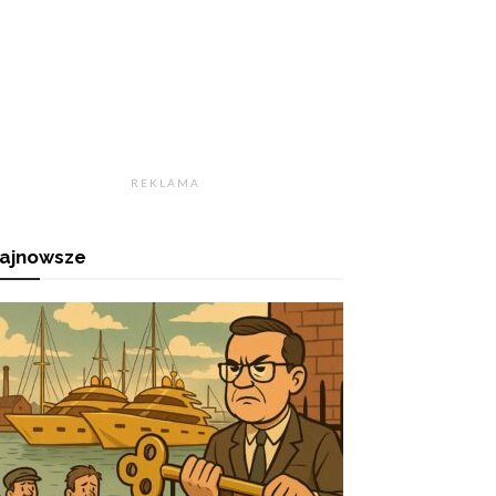
R E K L A M A
ajnowsze