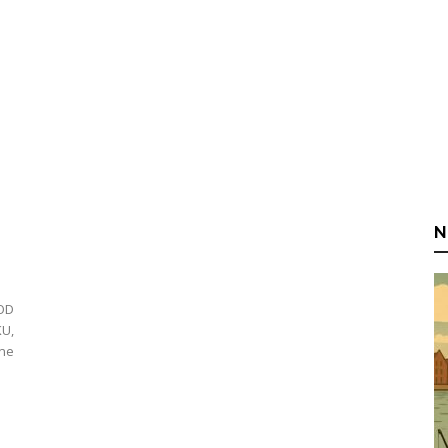
N
OD
U,
ne