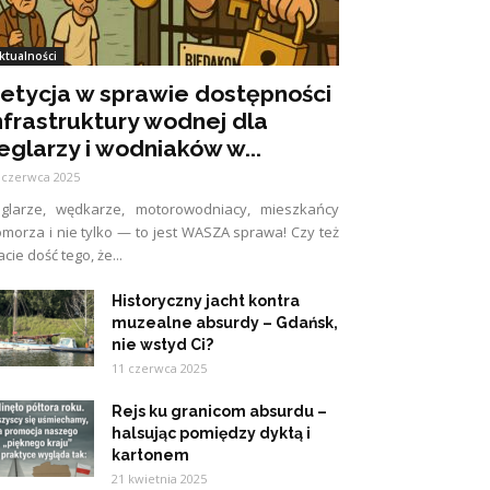
ktualności
etycja w sprawie dostępności
nfrastruktury wodnej dla
eglarzy i wodniaków w...
 czerwca 2025
eglarze, wędkarze, motorowodniacy, mieszkańcy
morza i nie tylko — to jest WASZA sprawa! Czy też
cie dość tego, że...
Historyczny jacht kontra
muzealne absurdy – Gdańsk,
nie wstyd Ci?
11 czerwca 2025
Rejs ku granicom absurdu –
halsując pomiędzy dyktą i
kartonem
21 kwietnia 2025