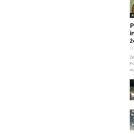
A
P
i
ż
13
Ż
Po
ma