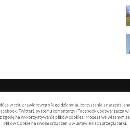
NAS
P
okies w celu prawidłowego jego działania, korzystania z narzędzi an
book.pl to miejsce dla wszystkich, którzy szukają aktualnych
acebook, Twitter), systemu komentarzy (Facebook), odtwarzacza wi
omości ze świata żeglarstwa, świata motorowodniactwa i
sz zgodę na wykorzystywanie plików cookies. Możesz we własnym za
ylko.
plików Cookie na swoim urządzeniu w ustawieniach przeglądarki.