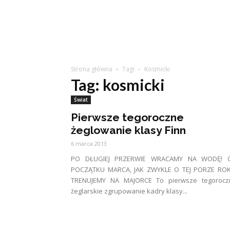
Strona główna
Tagi
Kosmicki
Tag: kosmicki
Świat
Pierwsze tegoroczne
żeglowanie klasy Finn
6 marca 2013
PO DŁUGIEJ PRZERWIE WRACAMY NA WODĘ! 
POCZĄTKU MARCA, JAK ZWYKLE O TEJ PORZE ROK
TRENUJEMY NA MAJORCE To pierwsze tegorocz
żeglarskie zgrupowanie kadry klasy...