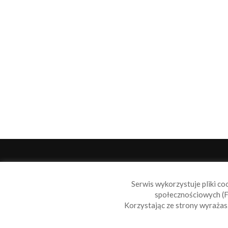
O 
Serwis wykorzystuje pliki co
Sail
społecznościowych (F
wiad
Korzystając ze strony wyraża
nie t