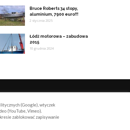
Bruce Roberts 34 stopy,
aluminium, 7900 euro!!!
2 stycznia 2025
Łódź motorowa – zabudowa
2015
10 grudnia 2024
ODĄŻAJ ZA NAMI
alitycznych (Google), wtyczek
deo (YouTube, Vimeo).
kresie zablokować zapisywanie