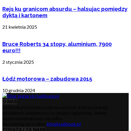
Rejs ku granicom absurdu – halsując pomiędzy
dyktą i kartonem
21 kwietnia 2025
Bruce Roberts 34 stopy, aluminium, 7900
euro!!!
2 stycznia 2025
Łódź motorowa – zabudowa 2015
10 grudnia 2024
O NAS
Sailbook.pl to miejsce dla wszystkich, którzy szukają
aktualnych wiadomości ze świata żeglarstwa, świata
motorowodniactwa i nie tylko.
Skontaktuj się z nami:
info@sailbook.pl
PODĄŻAJ ZA NAMI