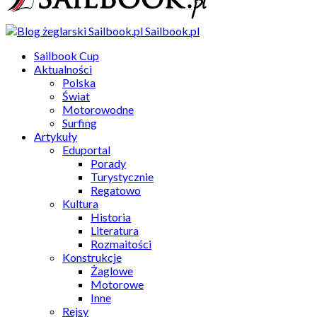
Sailbook.pl
Sailbook Cup
Aktualności
Polska
Świat
Motorowodne
Surfing
Artykuły
Eduportal
Porady
Turystycznie
Regatowo
Kultura
Historia
Literatura
Rozmaitości
Konstrukcje
Żaglowe
Motorowe
Inne
Rejsy