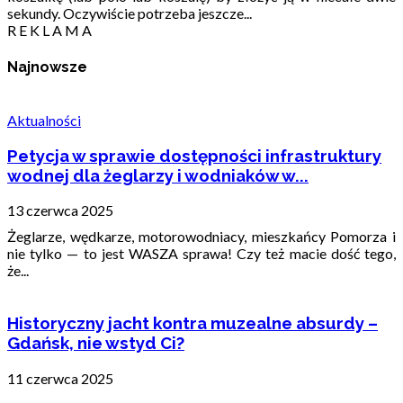
sekundy. Oczywiście potrzeba jeszcze...
R E K L A M A
Najnowsze
Aktualności
Petycja w sprawie dostępności infrastruktury
wodnej dla żeglarzy i wodniaków w...
13 czerwca 2025
Żeglarze, wędkarze, motorowodniacy, mieszkańcy Pomorza i
nie tylko — to jest WASZA sprawa! Czy też macie dość tego,
że...
Historyczny jacht kontra muzealne absurdy –
Gdańsk, nie wstyd Ci?
11 czerwca 2025