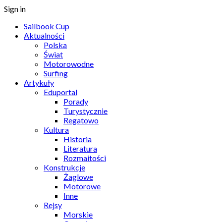
Sign in
Sailbook Cup
Aktualności
Polska
Świat
Motorowodne
Surfing
Artykuły
Eduportal
Porady
Turystycznie
Regatowo
Kultura
Historia
Literatura
Rozmaitości
Konstrukcje
Żaglowe
Motorowe
Inne
Rejsy
Morskie