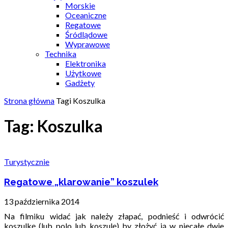
Morskie
Oceaniczne
Regatowe
Śródlądowe
Wyprawowe
Technika
Elektronika
Użytkowe
Gadżety
Strona główna
Tagi
Koszulka
Tag: Koszulka
Turystycznie
Regatowe „klarowanie” koszulek
13 października 2014
Na filmiku widać jak należy złapać, podnieść i odwrócić
koszulkę (lub polo lub koszulę) by złożyć ją w niecałe dwie