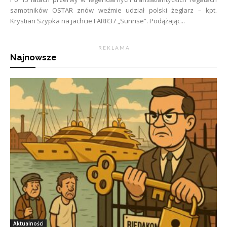
samotników OSTAR znów weźmie udział polski żeglarz – kpt.
Krystian Szypka na jachcie FARR37 „Sunrise”. Podążając...
R E K L A M A
Najnowsze
Aktualności