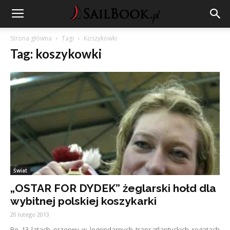
Strona główna
Tagi
Koszykowki
Tag: koszykowki
Świat
„OSTAR FOR DYDEK” żeglarski hołd dla
wybitnej polskiej koszykarki
20 lutego 2013
Po 13 latach przerwy w legendarnych transatlantyckich regatach