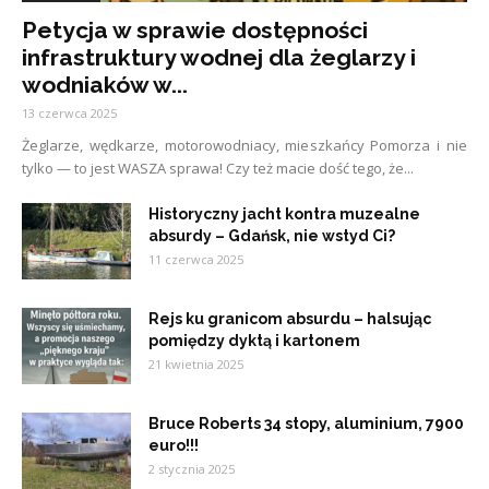
Petycja w sprawie dostępności
infrastruktury wodnej dla żeglarzy i
wodniaków w...
13 czerwca 2025
Żeglarze, wędkarze, motorowodniacy, mieszkańcy Pomorza i nie
tylko — to jest WASZA sprawa! Czy też macie dość tego, że...
Historyczny jacht kontra muzealne
absurdy – Gdańsk, nie wstyd Ci?
11 czerwca 2025
Rejs ku granicom absurdu – halsując
pomiędzy dyktą i kartonem
21 kwietnia 2025
Bruce Roberts 34 stopy, aluminium, 7900
euro!!!
2 stycznia 2025