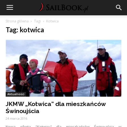
Strona główna
Tagi
Kotwica
Tag: kotwica
Aktualności
JKMW „Kotwica” dla mieszkańców
Świnoujścia
24 marca 2016
Nowa oferta "Kotwicy" dla mieszkańców Świnoujścia w