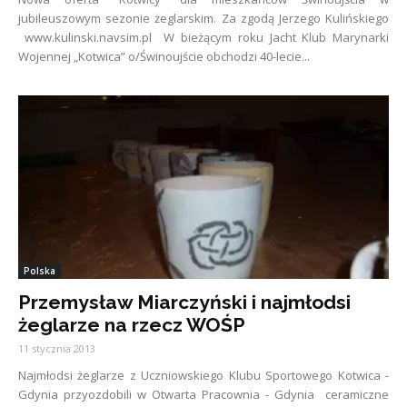
jubileuszowym sezonie żeglarskim. Za zgodą Jerzego Kulińskiego
www.kulinski.navsim.pl W bieżącym roku Jacht Klub Marynarki
Wojennej „Kotwica” o/Świnoujście obchodzi 40-lecie...
Polska
Przemysław Miarczyński i najmłodsi
żeglarze na rzecz WOŚP
11 stycznia 2013
Najmłodsi żeglarze z Uczniowskiego Klubu Sportowego Kotwica -
Gdynia przyozdobili w Otwarta Pracownia - Gdynia ceramiczne