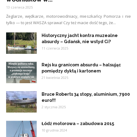
13 czerwca 2025
Żeglarze, wędkarze, motorowodniacy, mieszkańcy Pomorza i nie
tylko — to jest WASZA sprawa! Czy też macie dość tego, że...
Historyczny jacht kontra muzealne
absurdy – Gdańsk, nie wstyd Ci?
11 czerwca 2025
Rejs ku granicom absurdu – halsując
pomiędzy dyktą i kartonem
21 kwietnia 2025
Bruce Roberts 34 stopy, aluminium, 7900
euro!!!
2 stycznia 2025
Łódź motorowa – zabudowa 2015
10 grudnia 2024