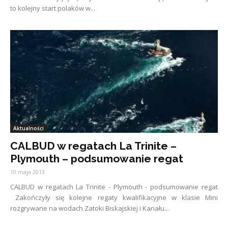
to kolejny start polaków w...
Aktualności
CALBUD w regatach La Trinite –
Plymouth – podsumowanie regat
10 maja 2013
CALBUD w regatach La Trinite - Plymouth - podsumowanie regat
Zakończyły się kolejne regaty kwalifikacyjne w klasie Mini
rozgrywane na wodach Zatoki Biskajskiej i Kanału...