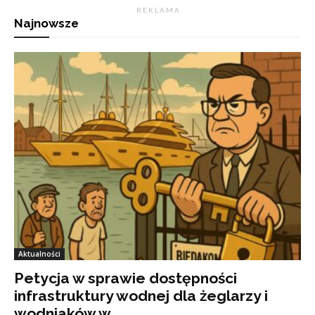
R E K L A M A
Najnowsze
Aktualności
Petycja w sprawie dostępności
infrastruktury wodnej dla żeglarzy i
wodniaków w...