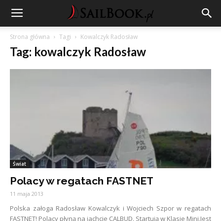
Strona główna
Tagi
Kowalczyk Radosław
Tag: kowalczyk Radosław
Świat
Polacy w regatach FASTNET
11 maja 2013
Polska załoga Radosław Kowalczyk i Wojciech Szpor w regatach
FASTNET! Polacy płyną na jachcie CALBUD. Startują w Klasie Mini.Jest