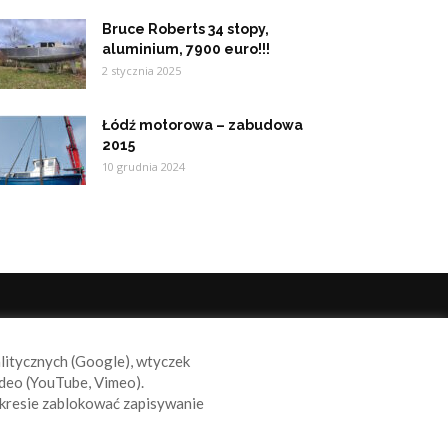
Bruce Roberts 34 stopy,
aluminium, 7900 euro!!!
2 stycznia 2025
Łódź motorowa – zabudowa
2015
10 grudnia 2024
ODĄŻAJ ZA NAMI
alitycznych (Google), wtyczek
deo (YouTube, Vimeo).
kresie zablokować zapisywanie