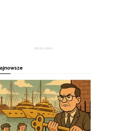
R E K L A M A
ajnowsze