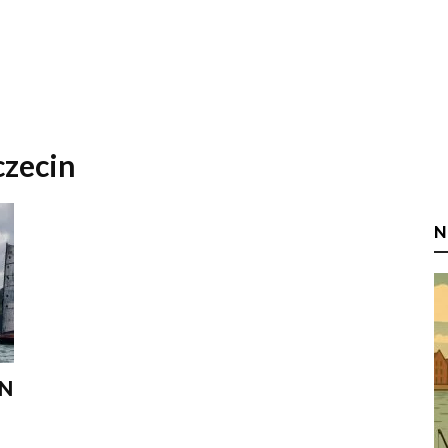
czecin
N
IN