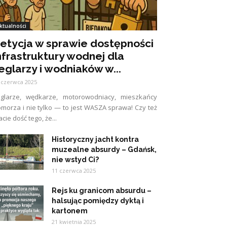
ktualności
etycja w sprawie dostępności
nfrastruktury wodnej dla
eglarzy i wodniaków w...
 czerwca 2025
eglarze, wędkarze, motorowodniacy, mieszkańcy
morza i nie tylko — to jest WASZA sprawa! Czy też
cie dość tego, że...
Historyczny jacht kontra
muzealne absurdy – Gdańsk,
nie wstyd Ci?
11 czerwca 2025
Rejs ku granicom absurdu –
halsując pomiędzy dyktą i
kartonem
21 kwietnia 2025