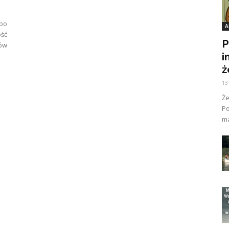
bo
A
ść
P
ów
i
ż
13
Ż
Po
ma