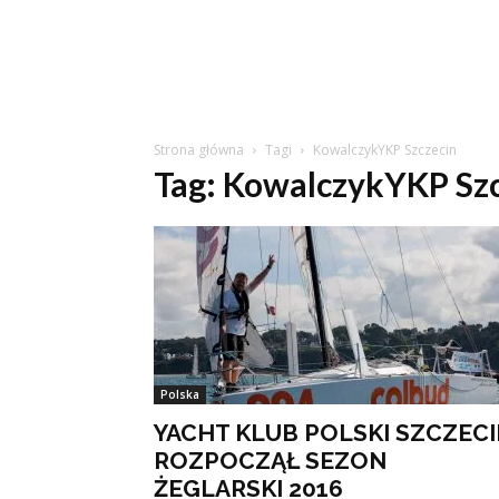
Strona główna
Tagi
KowalczykYKP Szczecin
Tag: KowalczykYKP Sz
Polska
YACHT KLUB POLSKI SZCZEC
ROZPOCZĄŁ SEZON
ŻEGLARSKI 2016