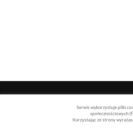
O 
Serwis wykorzystuje pliki co
Sail
społecznościowych (F
wiad
Korzystając ze strony wyraża
nie t