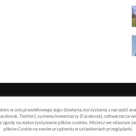
NAS
P
okies w celu prawidłowego jego działania, korzystania z narzędzi an
book.pl to miejsce dla wszystkich, którzy szukają aktualnych
acebook, Twitter), systemu komentarzy (Facebook), odtwarzacza wi
omości ze świata żeglarstwa, świata motorowodniactwa i
sz zgodę na wykorzystywanie plików cookies. Możesz we własnym za
ylko.
plików Cookie na swoim urządzeniu w ustawieniach przeglądarki.