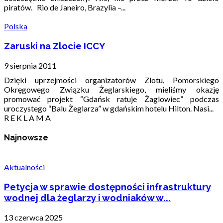
piratów. Rio de Janeiro, Brazylia –...
Polska
Zaruski na Zlocie ICCY
9 sierpnia 2011
Dzięki uprzejmości organizatorów Zlotu, Pomorskiego
Okręgowego Związku Żeglarskiego, mieliśmy okazję
promować projekt “Gdańsk ratuje Żaglowiec” podczas
uroczystego “Balu Żeglarza” w gdańskim hotelu Hilton. Nasi...
R E K L A M A
Najnowsze
Aktualności
Petycja w sprawie dostępności infrastruktury
wodnej dla żeglarzy i wodniaków w...
13 czerwca 2025