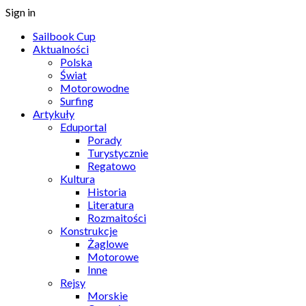
Sign in
Sailbook Cup
Aktualności
Polska
Świat
Motorowodne
Surfing
Artykuły
Eduportal
Porady
Turystycznie
Regatowo
Kultura
Historia
Literatura
Rozmaitości
Konstrukcje
Żaglowe
Motorowe
Inne
Rejsy
Morskie