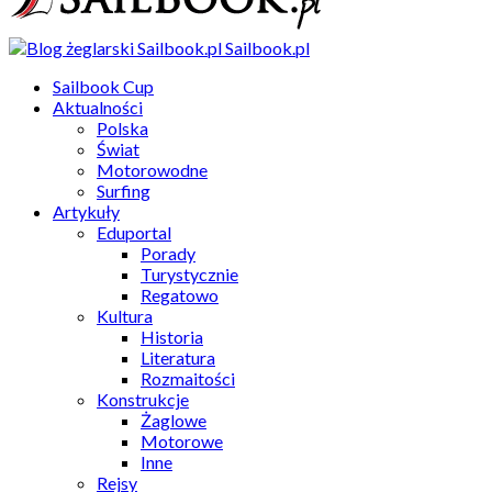
Sailbook.pl
Sailbook Cup
Aktualności
Polska
Świat
Motorowodne
Surfing
Artykuły
Eduportal
Porady
Turystycznie
Regatowo
Kultura
Historia
Literatura
Rozmaitości
Konstrukcje
Żaglowe
Motorowe
Inne
Rejsy