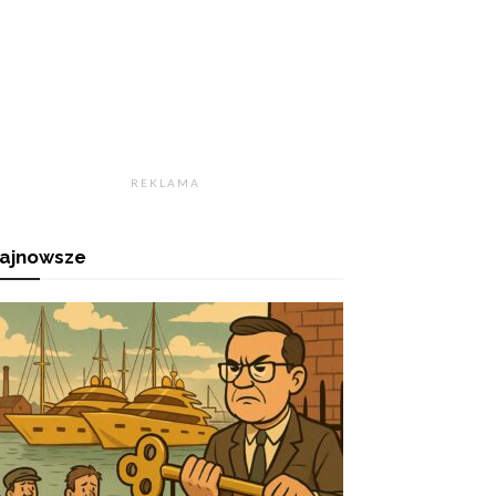
R E K L A M A
ajnowsze