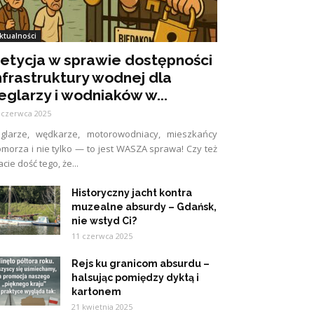
ktualności
etycja w sprawie dostępności
nfrastruktury wodnej dla
eglarzy i wodniaków w...
 czerwca 2025
eglarze, wędkarze, motorowodniacy, mieszkańcy
morza i nie tylko — to jest WASZA sprawa! Czy też
cie dość tego, że...
Historyczny jacht kontra
muzealne absurdy – Gdańsk,
nie wstyd Ci?
11 czerwca 2025
Rejs ku granicom absurdu –
halsując pomiędzy dyktą i
kartonem
21 kwietnia 2025