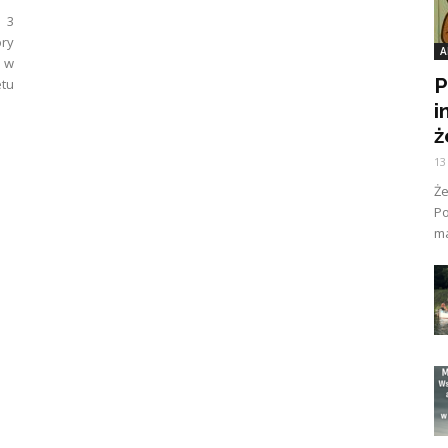
 3
óry
A
2 w
P
tu
i
ż
13
Ż
Po
ma