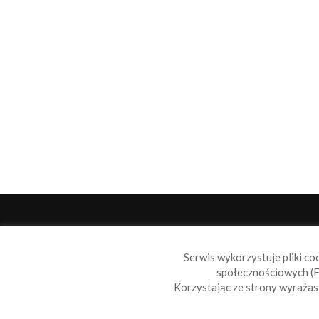
O 
Serwis wykorzystuje pliki co
Sail
społecznościowych (F
wiad
Korzystając ze strony wyraża
nie t