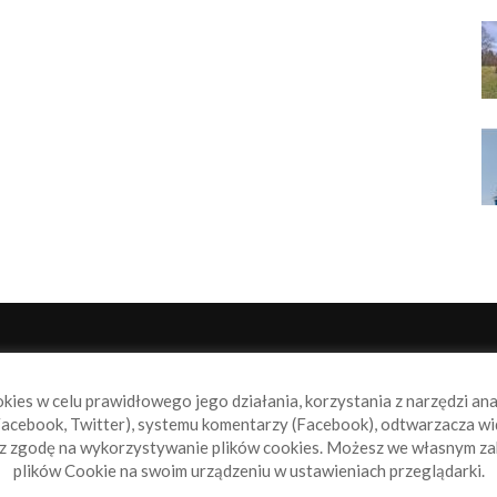
NAS
P
okies w celu prawidłowego jego działania, korzystania z narzędzi an
book.pl to miejsce dla wszystkich, którzy szukają aktualnych
acebook, Twitter), systemu komentarzy (Facebook), odtwarzacza wi
omości ze świata żeglarstwa, świata motorowodniactwa i
sz zgodę na wykorzystywanie plików cookies. Możesz we własnym za
ylko.
plików Cookie na swoim urządzeniu w ustawieniach przeglądarki.