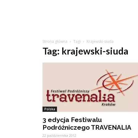
Strona główna
Tagi
Krajewski-siuda
Tag: krajewski-siuda
Polska
3 edycja Festiwalu
Podróżniczego TRAVENALIA
22 października 2012