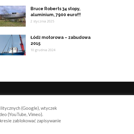
Bruce Roberts 34 stopy,
aluminium, 7900 euro!!!
2 stycznia 2025
Łódź motorowa – zabudowa
2015
10 grudnia 2024
ODĄŻAJ ZA NAMI
alitycznych (Google), wtyczek
deo (YouTube, Vimeo).
kresie zablokować zapisywanie