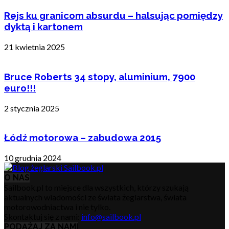
Rejs ku granicom absurdu – halsując pomiędzy
dyktą i kartonem
21 kwietnia 2025
Bruce Roberts 34 stopy, aluminium, 7900
euro!!!
2 stycznia 2025
Łódź motorowa – zabudowa 2015
10 grudnia 2024
O NAS
Sailbook.pl to miejsce dla wszystkich, którzy szukają
aktualnych wiadomości ze świata żeglarstwa, świata
motorowodniactwa i nie tylko.
Skontaktuj się z nami:
info@sailbook.pl
PODĄŻAJ ZA NAMI