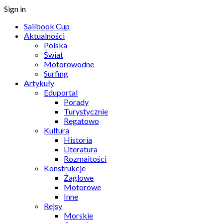
Sign in
Sailbook Cup
Aktualności
Polska
Świat
Motorowodne
Surfing
Artykuły
Eduportal
Porady
Turystycznie
Regatowo
Kultura
Historia
Literatura
Rozmaitości
Konstrukcje
Żaglowe
Motorowe
Inne
Rejsy
Morskie