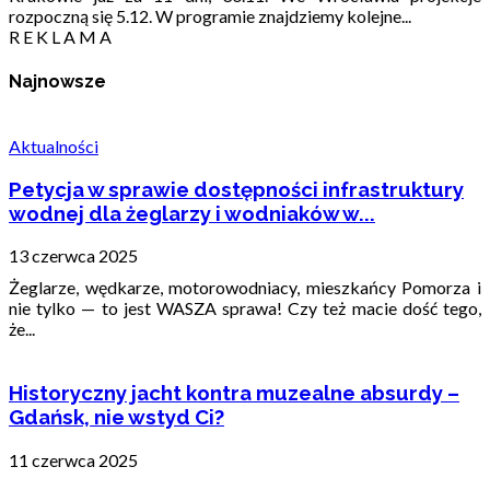
rozpoczną się 5.12. W programie znajdziemy kolejne...
R E K L A M A
Najnowsze
Aktualności
Petycja w sprawie dostępności infrastruktury
wodnej dla żeglarzy i wodniaków w...
13 czerwca 2025
Żeglarze, wędkarze, motorowodniacy, mieszkańcy Pomorza i
nie tylko — to jest WASZA sprawa! Czy też macie dość tego,
że...
Historyczny jacht kontra muzealne absurdy –
Gdańsk, nie wstyd Ci?
11 czerwca 2025