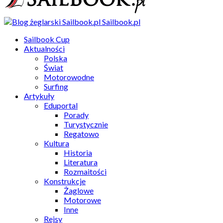
Sailbook.pl
Sailbook Cup
Aktualności
Polska
Świat
Motorowodne
Surfing
Artykuły
Eduportal
Porady
Turystycznie
Regatowo
Kultura
Historia
Literatura
Rozmaitości
Konstrukcje
Żaglowe
Motorowe
Inne
Rejsy