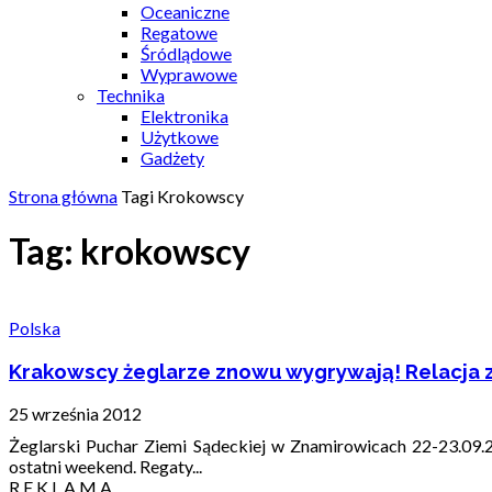
Oceaniczne
Regatowe
Śródlądowe
Wyprawowe
Technika
Elektronika
Użytkowe
Gadżety
Strona główna
Tagi
Krokowscy
Tag: krokowscy
Polska
Krakowscy żeglarze znowu wygrywają! Relacja z 
25 września 2012
Żeglarski Puchar Ziemi Sądeckiej w Znamirowicach 22-23.09.2
ostatni weekend. Regaty...
R E K L A M A