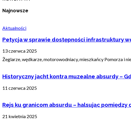
Najnowsze
Aktualności
Petycja w sprawie dostępności infrastruktury wo
13 czerwca 2025
Żeglarze, wędkarze, motorowodniacy, mieszkańcy Pomorza i nie t
Historyczny jacht kontra muzealne absurdy – Gd
11 czerwca 2025
Rejs ku granicom absurdu – halsując pomiędzy 
21 kwietnia 2025