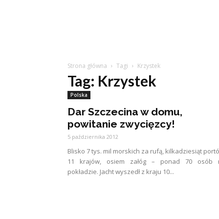
Strona główna
Tagi
Krzystek
Tag: Krzystek
Polska
Dar Szczecina w domu,
powitanie zwycięzcy!
5 października 2012
Blisko 7 tys. mil morskich za rufą, kilkadziesiąt port
11 krajów, osiem załóg – ponad 70 osób 
pokładzie. Jacht wyszedł z kraju 10...