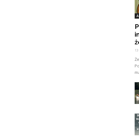
A
P
i
ż
13
Ż
Po
ma