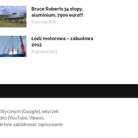
Bruce Roberts 34 stopy,
aluminium, 7900 euro!!!
2 stycznia 2025
Łódź motorowa – zabudowa
2015
10 grudnia 2024
ODĄŻAJ ZA NAMI
alitycznych (Google), wtyczek
deo (YouTube, Vimeo).
kresie zablokować zapisywanie