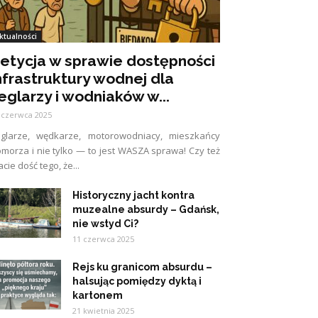
ktualności
etycja w sprawie dostępności
nfrastruktury wodnej dla
eglarzy i wodniaków w...
 czerwca 2025
eglarze, wędkarze, motorowodniacy, mieszkańcy
morza i nie tylko — to jest WASZA sprawa! Czy też
cie dość tego, że...
Historyczny jacht kontra
muzealne absurdy – Gdańsk,
nie wstyd Ci?
11 czerwca 2025
Rejs ku granicom absurdu –
halsując pomiędzy dyktą i
kartonem
21 kwietnia 2025