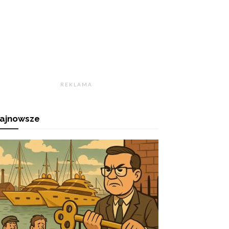
R E K L A M A
ajnowsze