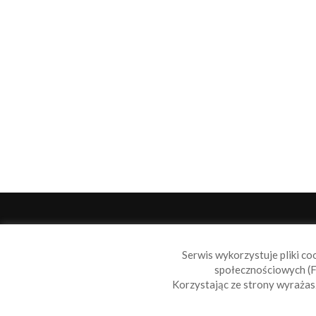
O 
Serwis wykorzystuje pliki co
Sail
społecznościowych (F
wiad
Korzystając ze strony wyraża
nie t