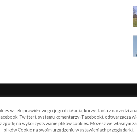
NAS
P
okies w celu prawidłowego jego działania, korzystania z narzędzi an
book.pl to miejsce dla wszystkich, którzy szukają aktualnych
acebook, Twitter), systemu komentarzy (Facebook), odtwarzacza wi
omości ze świata żeglarstwa, świata motorowodniactwa i
sz zgodę na wykorzystywanie plików cookies. Możesz we własnym za
ylko.
plików Cookie na swoim urządzeniu w ustawieniach przeglądarki.