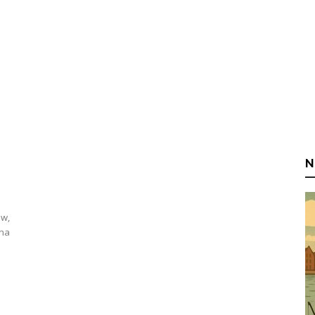
N
ów,
na