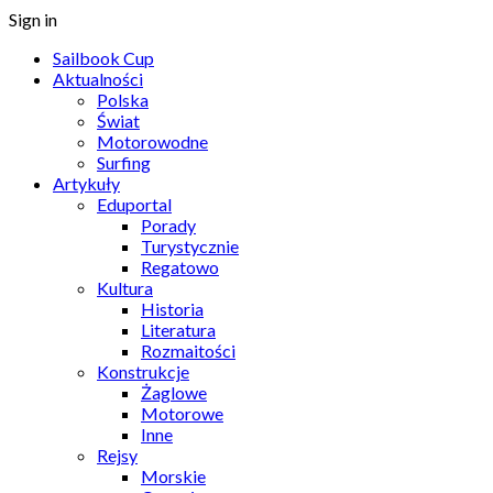
Sign in
Sailbook Cup
Aktualności
Polska
Świat
Motorowodne
Surfing
Artykuły
Eduportal
Porady
Turystycznie
Regatowo
Kultura
Historia
Literatura
Rozmaitości
Konstrukcje
Żaglowe
Motorowe
Inne
Rejsy
Morskie