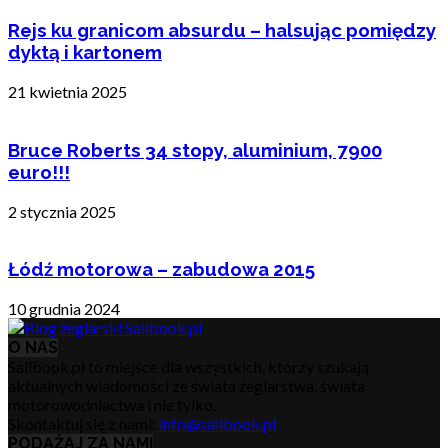
Rejs ku granicom absurdu – halsując pomiędzy
dyktą i kartonem
21 kwietnia 2025
Bruce Roberts 34 stopy, aluminium, 7900
euro!!!
2 stycznia 2025
Łódź motorowa – zabudowa 2015
10 grudnia 2024
O NAS
Sailbook.pl to miejsce dla wszystkich, którzy szukają
aktualnych wiadomości ze świata żeglarstwa, świata
motorowodniactwa i nie tylko.
Skontaktuj się z nami:
info@sailbook.pl
PODĄŻAJ ZA NAMI