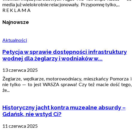
media już wielokrotnie relacjonowały. Przypomnę tylko,...
R E K L A M A
Najnowsze
Aktualności
Petycja w sprawie dostępności infrastruktury
wodnej dla żeglarzy i wodniaków w...
13 czerwca 2025
Żeglarze, wędkarze, motorowodniacy, mieszkańcy Pomorza i
nie tylko — to jest WASZA sprawa! Czy też macie dość tego,
że...
Historyczny jacht kontra muzealne absurdy –
Gdańsk, nie wstyd Ci?
11 czerwca 2025