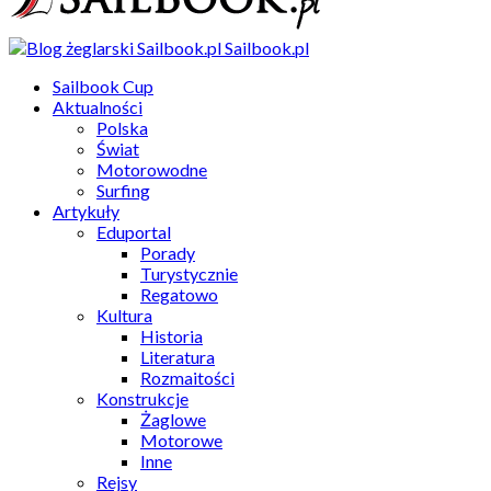
Sailbook.pl
Sailbook Cup
Aktualności
Polska
Świat
Motorowodne
Surfing
Artykuły
Eduportal
Porady
Turystycznie
Regatowo
Kultura
Historia
Literatura
Rozmaitości
Konstrukcje
Żaglowe
Motorowe
Inne
Rejsy