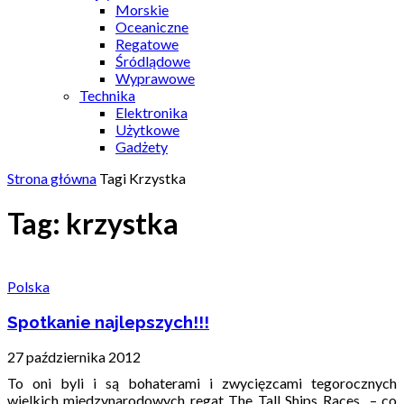
Morskie
Oceaniczne
Regatowe
Śródlądowe
Wyprawowe
Technika
Elektronika
Użytkowe
Gadżety
Strona główna
Tagi
Krzystka
Tag: krzystka
Polska
Spotkanie najlepszych!!!
27 października 2012
To oni byli i są bohaterami i zwycięzcami tegorocznych
wielkich międzynarodowych regat The Tall Ships Races – co