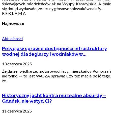
śpiewających młodzieńców aż na Wyspy Kanaryjskie. A mnie
się dotąd wydawało, że struny głosowe śpiewaków należy...
R E K L A M A
Najnowsze
Aktualności
Petycja w sprawie dostępności infrastruktury
wodnej dla żeglarzy i wodniaków w...
13 czerwca 2025
Żeglarze, wędkarze, motorowodniacy, mieszkańcy Pomorza i
nie tylko — to jest WASZA sprawa! Czy też macie dość tego,
że...
Historyczny jacht kontra muzealne absurdy –
Gdańsk, nie wstyd Ci?
11 czerwca 2025