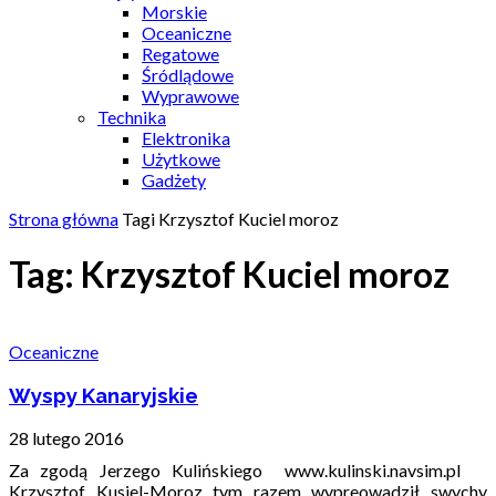
Morskie
Oceaniczne
Regatowe
Śródlądowe
Wyprawowe
Technika
Elektronika
Użytkowe
Gadżety
Strona główna
Tagi
Krzysztof Kuciel moroz
Tag: Krzysztof Kuciel moroz
Oceaniczne
Wyspy Kanaryjskie
28 lutego 2016
Za zgodą Jerzego Kulińskiego www.kulinski.navsim.pl
Krzysztof Kusiel-Moroz tym razem wypreowadził swychy