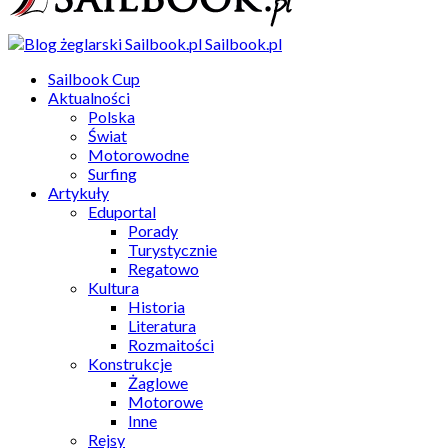
Sailbook.pl
Sailbook Cup
Aktualności
Polska
Świat
Motorowodne
Surfing
Artykuły
Eduportal
Porady
Turystycznie
Regatowo
Kultura
Historia
Literatura
Rozmaitości
Konstrukcje
Żaglowe
Motorowe
Inne
Rejsy