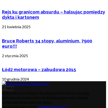
Rejs ku granicom absurdu – halsując pomiędzy
dyktą i kartonem
21 kwietnia 2025
Bruce Roberts 34 stopy, aluminium, 7900
euro!!!
2 stycznia 2025
Łódź motorowa – zabudowa 2015
10 grudnia 2024
O NAS
Sailbook.pl to miejsce dla wszystkich, którzy szukają
aktualnych wiadomości ze świata żeglarstwa, świata
motorowodniactwa i nie tylko.
Skontaktuj się z nami:
info@sailbook.pl