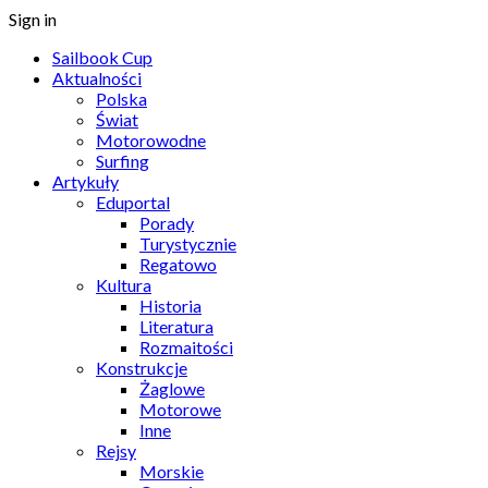
Sign in
Sailbook Cup
Aktualności
Polska
Świat
Motorowodne
Surfing
Artykuły
Eduportal
Porady
Turystycznie
Regatowo
Kultura
Historia
Literatura
Rozmaitości
Konstrukcje
Żaglowe
Motorowe
Inne
Rejsy
Morskie