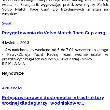
wraca ze Szwajcarii, wygrywając prestiżowe regaty Zurich
Volvo Match Race Cup! Do trzydniowych zmagań na
zuryskim...
Świat
Przygotowania do Volvo Match Race Cup 2013
4 kwietnia 2013
Już w nadchodzący weekend, od 5. do 7.04. szczecińska załoga
- PatrykZbroja Yacht Racing Team weźmie udział w
prestiżowych regatach wZurychu (Szwajcaria) - Volvo...
R E K L A M A
Najnowsze
Aktualności
Petycja w sprawie dostępności infrastruktury
wodnej dla żeglarzy i wodniaków w...