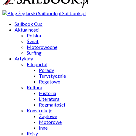
Sailbook.pl
Sailbook Cup
Aktualności
Polska
Świat
Motorowodne
Surfing
Artykuły
Eduportal
Porady
Turystycznie
Regatowo
Kultura
Historia
Literatura
Rozmaitości
Konstrukcje
Żaglowe
Motorowe
Inne
Rejsy