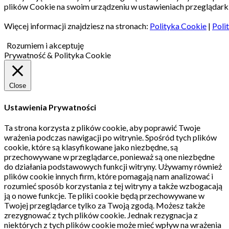
plików Cookie na swoim urządzeniu w ustawieniach przeglądarki
Więcej informacji znajdziesz na stronach:
Polityka Cookie
|
Poli
Rozumiem i akceptuję
Prywatność & Polityka Cookie
Close
Ustawienia Prywatności
Ta strona korzysta z plików cookie, aby poprawić Twoje
wrażenia podczas nawigacji po witrynie.
Spośród tych plików
cookie, które są klasyfikowane jako niezbędne, są
przechowywane w przeglądarce, ponieważ są one niezbędne
do działania podstawowych funkcji witryny.
Używamy również
plików cookie innych firm, które pomagają nam analizować i
rozumieć sposób korzystania z tej witryny a także wzbogacają
ją o nowe funkcje.
Te pliki cookie będą przechowywane w
Twojej przeglądarce tylko za Twoją zgodą.
Możesz także
zrezygnować z tych plików cookie.
Jednak rezygnacja z
niektórych z tych plików cookie może mieć wpływ na wrażenia