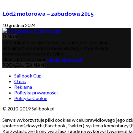
Łódź motorowa – zabudowa 2015
10 grudnia 2024
O NAS
Sailbook.pl to miejsce dla wszystkich, którzy szukają
aktualnych wiadomości ze świata żeglarstwa, świata
motorowodniactwa i nie tylko.
Skontaktuj się z nami:
info@sailbook.pl
PODĄŻAJ ZA NAMI
Sailbook Cup
O nas
Reklama
Polityka prywatności
Polityka Cookie
© 2010-2019 Sailbook.pl
Serwis wykorzystuje pliki cookies w celu prawidłowego jego dzia
społecznościowych (Facebook, Twitter), systemu komentarzy (
Korzystając ze strony wyrażasz zgodę na wykorzystywanie pli