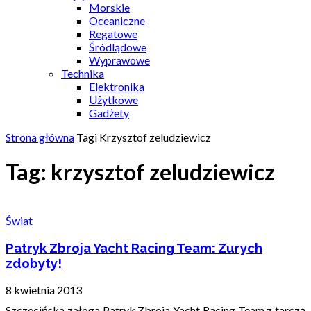
Morskie
Oceaniczne
Regatowe
Śródlądowe
Wyprawowe
Technika
Elektronika
Użytkowe
Gadżety
Strona główna
Tagi
Krzysztof zeludziewicz
Tag: krzysztof zeludziewicz
Świat
Patryk Zbroja Yacht Racing Team: Zurych
zdobyty!
8 kwietnia 2013
Szczecińska załoga Patryk Zbroja Yacht Racing Team z tarczą