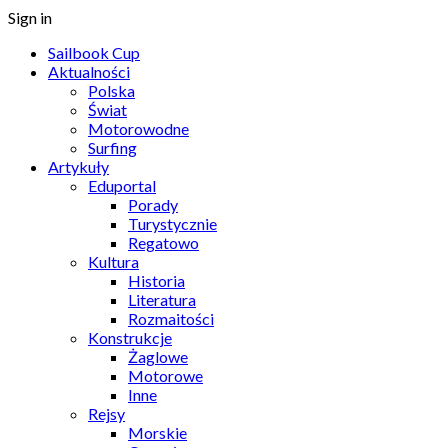
Sign in
Sailbook Cup
Aktualności
Polska
Świat
Motorowodne
Surfing
Artykuły
Eduportal
Porady
Turystycznie
Regatowo
Kultura
Historia
Literatura
Rozmaitości
Konstrukcje
Żaglowe
Motorowe
Inne
Rejsy
Morskie