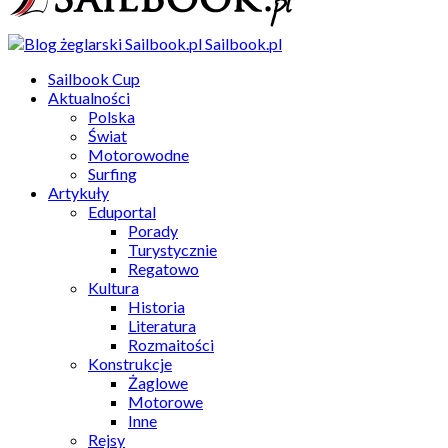
Sailbook.pl
Sailbook Cup
Aktualności
Polska
Świat
Motorowodne
Surfing
Artykuły
Eduportal
Porady
Turystycznie
Regatowo
Kultura
Historia
Literatura
Rozmaitości
Konstrukcje
Żaglowe
Motorowe
Inne
Rejsy