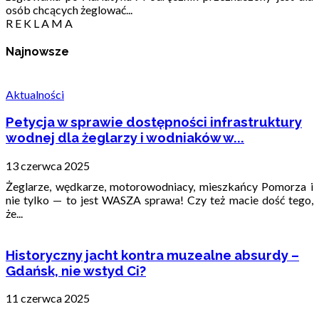
osób chcących żeglować...
R E K L A M A
Najnowsze
Aktualności
Petycja w sprawie dostępności infrastruktury
wodnej dla żeglarzy i wodniaków w...
13 czerwca 2025
Żeglarze, wędkarze, motorowodniacy, mieszkańcy Pomorza i
nie tylko — to jest WASZA sprawa! Czy też macie dość tego,
że...
Historyczny jacht kontra muzealne absurdy –
Gdańsk, nie wstyd Ci?
11 czerwca 2025