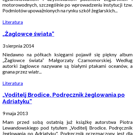
motorowodnych, szczególnie po wprowadzeniu instytucji tzw.
Podmiotów upoważnionych na rynku szkół żeglarskich...
Literatura
„Żaglowce świata”
3 sierpnia 2014
Niedawno na półkach księgarni pojawił się piękny album
„Żaglowce świata” Małgorzaty Czarnomorskiej. Według
autorki żaglowce nazywane są białymi ptakami oceanów, a
gnana przez wiatr...
Literatura
„Voditelj Brodice. Podręcznik żeglowania po
Adriatyku”
9 maja 2013
Mam przed sobą ostatnią już książkę autorstwa Piotra
Lewandowskiego pod tytułem „Voditelj Brodice. Podręcznik
żeglowania po Adriatyku". Podręcznik przeznaczony jest dla