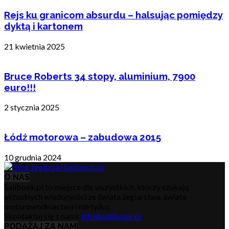
Rejs ku granicom absurdu – halsując pomiędzy
dyktą i kartonem
21 kwietnia 2025
Bruce Roberts 34 stopy, aluminium, 7900
euro!!!
2 stycznia 2025
Łódź motorowa – zabudowa 2015
10 grudnia 2024
O NAS
Sailbook.pl to miejsce dla wszystkich, którzy szukają
aktualnych wiadomości ze świata żeglarstwa, świata
motorowodniactwa i nie tylko.
Skontaktuj się z nami:
info@sailbook.pl
PODĄŻAJ ZA NAMI