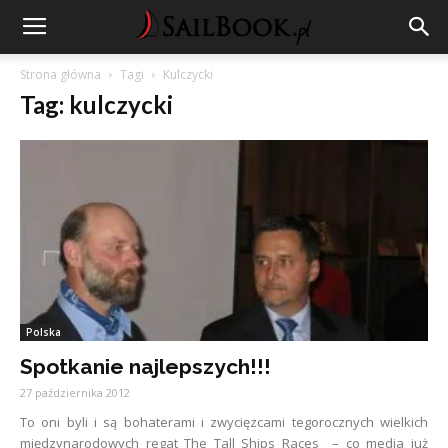
Strona główna
Tagi
Kulczycki
Tag: kulczycki
Polska
Spotkanie najlepszych!!!
27 października 2012
To oni byli i są bohaterami i zwycięzcami tegorocznych wielkich
międzynarodowych regat The Tall Ships Races – co media już