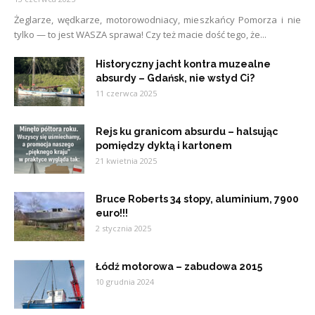
Żeglarze, wędkarze, motorowodniacy, mieszkańcy Pomorza i nie
tylko — to jest WASZA sprawa! Czy też macie dość tego, że...
Historyczny jacht kontra muzealne
absurdy – Gdańsk, nie wstyd Ci?
11 czerwca 2025
Rejs ku granicom absurdu – halsując
pomiędzy dyktą i kartonem
21 kwietnia 2025
Bruce Roberts 34 stopy, aluminium, 7900
euro!!!
2 stycznia 2025
Łódź motorowa – zabudowa 2015
10 grudnia 2024