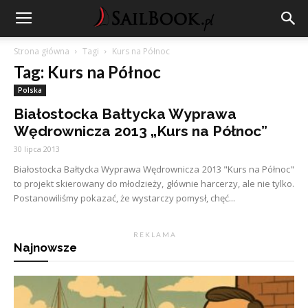
Strona główna
Tagi
Kurs na Północ
Tag: Kurs na Północ
Polska
Białostocka Bałtycka Wyprawa
Wędrownicza 2013 „Kurs na Północ”
30 lipca 2013
Białostocka Bałtycka Wyprawa Wędrownicza 2013 "Kurs na Północ"
to projekt skierowany do młodzieży, głównie harcerzy, ale nie tylko.
Postanowiliśmy pokazać, że wystarczy pomysł, chęć...
R E K L A M A
Najnowsze