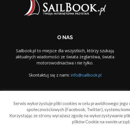
O NAS
Sailbook.pl to miejsce dla wszystkich, którzy szukają
aktualnych wiadomości ze świata żeglarstwa, świata
motorowodniactwa i nie tylko.
Skontaktuj się z nami:
info@sailbook.pl
PODĄŻAJ ZA NAMI
Serwis wykorzystuje pliki cookies w celu prawidłowego jego d
społecznościowych (Facebook, Twitter), systemu kom
Korzystając ze strony wyrażasz zgodę na wykorzystywanie pl
plików Cookie na swoim urządz