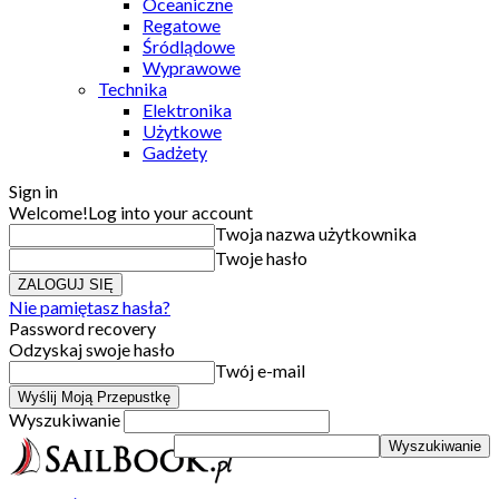
Oceaniczne
Regatowe
Śródlądowe
Wyprawowe
Technika
Elektronika
Użytkowe
Gadżety
Sign in
Welcome!
Log into your account
Twoja nazwa użytkownika
Twoje hasło
Nie pamiętasz hasła?
Password recovery
Odzyskaj swoje hasło
Twój e-mail
Wyszukiwanie