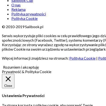
Sailbook Cup
O nas
Reklama
Polityka prywatności
Polityka Cookie
© 2010-2019 Sailbook.pl
Serwis wykorzystuje pliki cookies w celu prawidłowego jego dzia
społecznościowych (Facebook, Twitter), systemu komentarzy (
Korzystając ze strony wyrażasz zgodę na wykorzystywanie pli
plików Cookie na swoim urządzeniu w ustawieniach przeglądarki
Więcej informacji znajdziesz na stronach:
Polityka Cookie
|
Poli
Rozumiem i akceptuję
Prywatność & Polityka Cookie
Close
Ustawienia Prywatności
Ta strona korzysta z plików cookie, aby poprawić Twoje