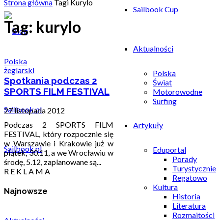
Strona główna
Tagi
Kurylo
Sailbook Cup
Tag: kurylo
Aktualności
Polska
Polska
Spotkania podczas 2
Świat
SPORTS FILM FESTIVAL
Motorowodne
Surfing
27 listopada 2012
Podczas 2 SPORTS FILM
Artykuły
FESTIVAL, który rozpocznie się
w Warszawie i Krakowie już w
Sailbook.pl
Eduportal
piątek, 30.11, a we Wrocławiu w
Porady
środę, 5.12, zaplanowane są...
Turystycznie
R E K L A M A
Regatowo
Kultura
Najnowsze
Historia
Literatura
Rozmaitości