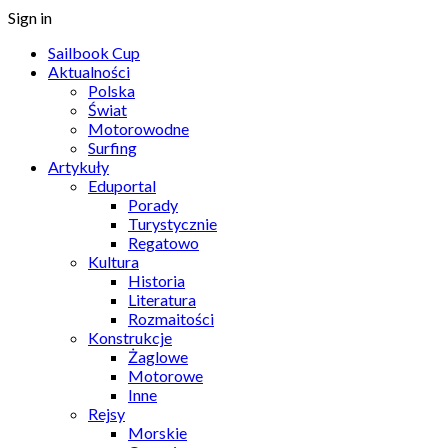
Sign in
Sailbook Cup
Aktualności
Polska
Świat
Motorowodne
Surfing
Artykuły
Eduportal
Porady
Turystycznie
Regatowo
Kultura
Historia
Literatura
Rozmaitości
Konstrukcje
Żaglowe
Motorowe
Inne
Rejsy
Morskie