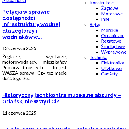
Aktualności
Konstrukcje
Żaglowe
Petycja w sprawie
Motorowe
dostępności
Inne
infrastruktury wodnej
Rejsy
Morskie
dla żeglarzy i
Oceaniczne
wodniaków w...
Regatowe
Śródlądowe
13 czerwca 2025
Wyprawowe
Żeglarze, wędkarze,
Technika
motorowodniacy, mieszkańcy
Elektronika
Pomorza i nie tylko — to jest
Użytkowe
WASZA sprawa! Czy też macie
Gadżety
dość tego, że...
Historyczny jacht kontra muzealne absurdy –
Gdańsk, nie wstyd Ci?
11 czerwca 2025