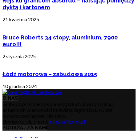
Rejs ku granicom absurdu – halsując pomiędzy
dyktą i kartonem
21 kwietnia 2025
Bruce Roberts 34 stopy, aluminium, 7900
euro!!!
2 stycznia 2025
Łódź motorowa – zabudowa 2015
10 grudnia 2024
O NAS
Sailbook.pl to miejsce dla wszystkich, którzy szukają
aktualnych wiadomości ze świata żeglarstwa, świata
motorowodniactwa i nie tylko.
Skontaktuj się z nami:
info@sailbook.pl
PODĄŻAJ ZA NAMI