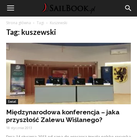
Strona główna
Tagi
Kuszewski
Tag: kuszewski
Świat
Międzynarodowa konferencja – jaka
przyszłość Zalewu Wiślanego?
18 stycznia 2013
Dnia 14 stycznia 2013 od rana do wieczora trwała polsko-rosyjska