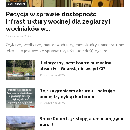
Aktualności
Petycja w sprawie dostępności
infrastruktury wodnej dla żeglarzy i
wodniaków w...
13 czerwca 2025
Żeglarze, wędkarze, motorowodniacy, mieszkańcy Pomorza i nie
tylko — to jest WASZA sprawa! Czy też macie dość tego, że...
Historyczny jacht kontra muzealne
absurdy – Gdańsk, nie wstyd Ci?
11 czerwca 2025
Rejs ku granicom absurdu – halsując
pomiędzy dyktą i kartonem
21 kwietnia 2025
Bruce Roberts 34 stopy, aluminium, 7900
euro!!!