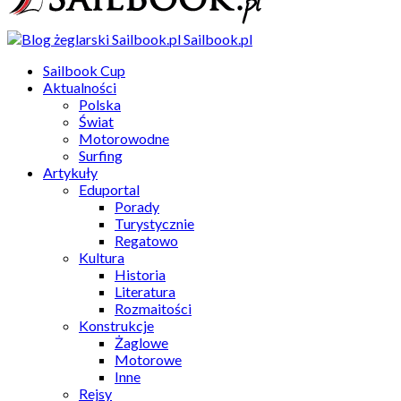
Sailbook.pl
Sailbook Cup
Aktualności
Polska
Świat
Motorowodne
Surfing
Artykuły
Eduportal
Porady
Turystycznie
Regatowo
Kultura
Historia
Literatura
Rozmaitości
Konstrukcje
Żaglowe
Motorowe
Inne
Rejsy