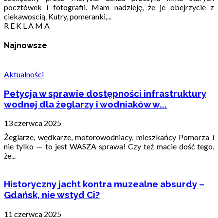
pocztówek i fotografii. Mam nadzieję, że je obejrzycie z
ciekawoscią. Kutry, pomeranki,...
R E K L A M A
Najnowsze
Aktualności
Petycja w sprawie dostępności infrastruktury
wodnej dla żeglarzy i wodniaków w...
13 czerwca 2025
Żeglarze, wędkarze, motorowodniacy, mieszkańcy Pomorza i
nie tylko — to jest WASZA sprawa! Czy też macie dość tego,
że...
Historyczny jacht kontra muzealne absurdy –
Gdańsk, nie wstyd Ci?
11 czerwca 2025