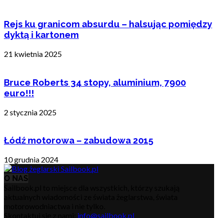
Rejs ku granicom absurdu – halsując pomiędzy
dyktą i kartonem
21 kwietnia 2025
Bruce Roberts 34 stopy, aluminium, 7900
euro!!!
2 stycznia 2025
Łódź motorowa – zabudowa 2015
10 grudnia 2024
O NAS
Sailbook.pl to miejsce dla wszystkich, którzy szukają
aktualnych wiadomości ze świata żeglarstwa, świata
motorowodniactwa i nie tylko.
Skontaktuj się z nami:
info@sailbook.pl