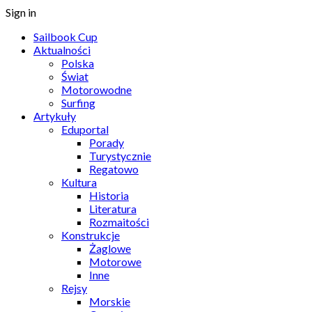
Sign in
Sailbook Cup
Aktualności
Polska
Świat
Motorowodne
Surfing
Artykuły
Eduportal
Porady
Turystycznie
Regatowo
Kultura
Historia
Literatura
Rozmaitości
Konstrukcje
Żaglowe
Motorowe
Inne
Rejsy
Morskie