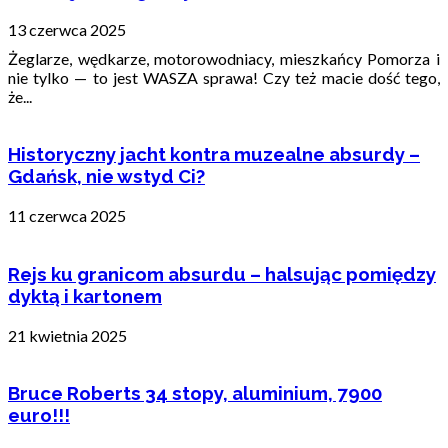
13 czerwca 2025
Żeglarze, wędkarze, motorowodniacy, mieszkańcy Pomorza i
nie tylko — to jest WASZA sprawa! Czy też macie dość tego,
że...
Historyczny jacht kontra muzealne absurdy –
Gdańsk, nie wstyd Ci?
11 czerwca 2025
Rejs ku granicom absurdu – halsując pomiędzy
dyktą i kartonem
21 kwietnia 2025
Bruce Roberts 34 stopy, aluminium, 7900
euro!!!