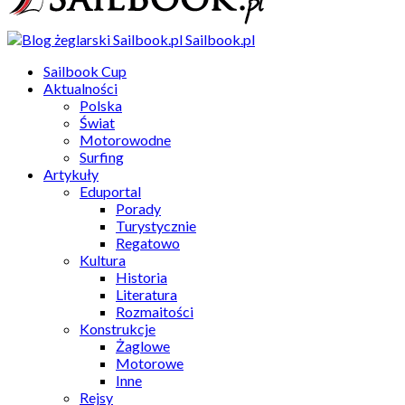
Sailbook.pl
Sailbook Cup
Aktualności
Polska
Świat
Motorowodne
Surfing
Artykuły
Eduportal
Porady
Turystycznie
Regatowo
Kultura
Historia
Literatura
Rozmaitości
Konstrukcje
Żaglowe
Motorowe
Inne
Rejsy