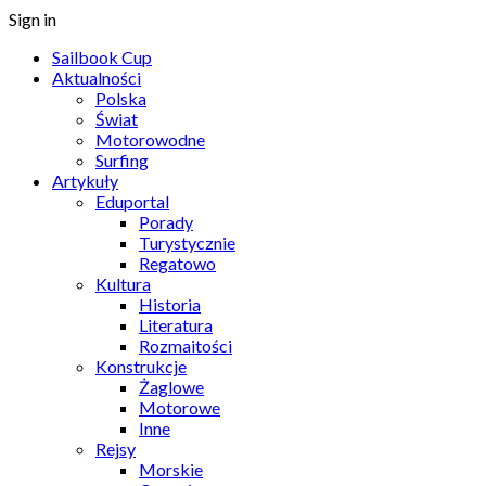
Sign in
Sailbook Cup
Aktualności
Polska
Świat
Motorowodne
Surfing
Artykuły
Eduportal
Porady
Turystycznie
Regatowo
Kultura
Historia
Literatura
Rozmaitości
Konstrukcje
Żaglowe
Motorowe
Inne
Rejsy
Morskie