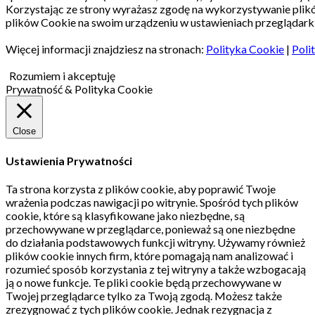
Korzystając ze strony wyrażasz zgodę na wykorzystywanie pli
plików Cookie na swoim urządzeniu w ustawieniach przeglądarki
Więcej informacji znajdziesz na stronach:
Polityka Cookie
|
Poli
Rozumiem i akceptuję
Prywatność & Polityka Cookie
Close
Ustawienia Prywatności
Ta strona korzysta z plików cookie, aby poprawić Twoje
wrażenia podczas nawigacji po witrynie.
Spośród tych plików
cookie, które są klasyfikowane jako niezbędne, są
przechowywane w przeglądarce, ponieważ są one niezbędne
do działania podstawowych funkcji witryny.
Używamy również
plików cookie innych firm, które pomagają nam analizować i
rozumieć sposób korzystania z tej witryny a także wzbogacają
ją o nowe funkcje.
Te pliki cookie będą przechowywane w
Twojej przeglądarce tylko za Twoją zgodą.
Możesz także
zrezygnować z tych plików cookie.
Jednak rezygnacja z