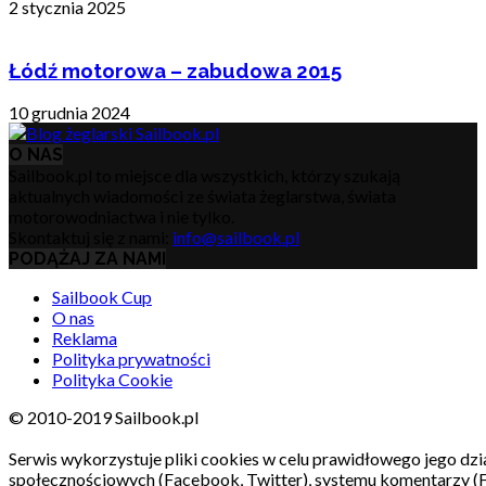
2 stycznia 2025
Łódź motorowa – zabudowa 2015
10 grudnia 2024
O NAS
Sailbook.pl to miejsce dla wszystkich, którzy szukają
aktualnych wiadomości ze świata żeglarstwa, świata
motorowodniactwa i nie tylko.
Skontaktuj się z nami:
info@sailbook.pl
PODĄŻAJ ZA NAMI
Sailbook Cup
O nas
Reklama
Polityka prywatności
Polityka Cookie
© 2010-2019 Sailbook.pl
Serwis wykorzystuje pliki cookies w celu prawidłowego jego dzia
społecznościowych (Facebook, Twitter), systemu komentarzy (