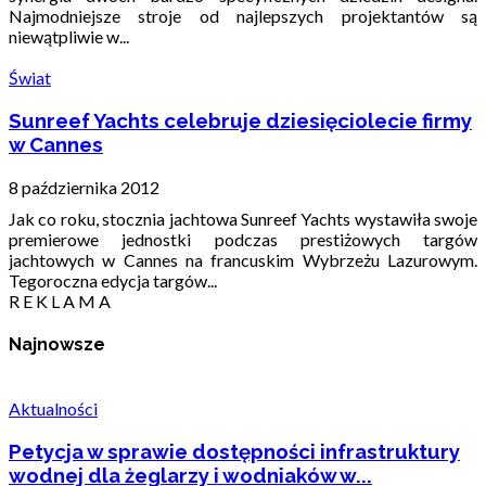
Najmodniejsze stroje od najlepszych projektantów są
niewątpliwie w...
Świat
Sunreef Yachts celebruje dziesięciolecie firmy
w Cannes
8 października 2012
Jak co roku, stocznia jachtowa Sunreef Yachts wystawiła swoje
premierowe jednostki podczas prestiżowych targów
jachtowych w Cannes na francuskim Wybrzeżu Lazurowym.
Tegoroczna edycja targów...
R E K L A M A
Najnowsze
Aktualności
Petycja w sprawie dostępności infrastruktury
wodnej dla żeglarzy i wodniaków w...