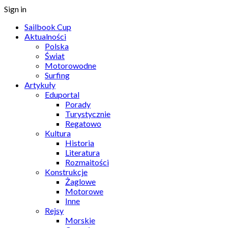
Sign in
Sailbook Cup
Aktualności
Polska
Świat
Motorowodne
Surfing
Artykuły
Eduportal
Porady
Turystycznie
Regatowo
Kultura
Historia
Literatura
Rozmaitości
Konstrukcje
Żaglowe
Motorowe
Inne
Rejsy
Morskie