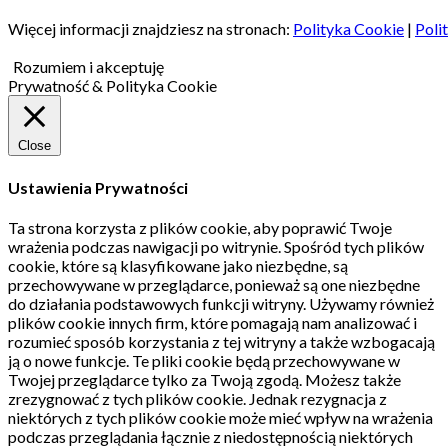
Więcej informacji znajdziesz na stronach:
Polityka Cookie
|
Poli
Rozumiem i akceptuję
Prywatność & Polityka Cookie
Close
Ustawienia Prywatności
Ta strona korzysta z plików cookie, aby poprawić Twoje
wrażenia podczas nawigacji po witrynie.
Spośród tych plików
cookie, które są klasyfikowane jako niezbędne, są
przechowywane w przeglądarce, ponieważ są one niezbędne
do działania podstawowych funkcji witryny.
Używamy również
plików cookie innych firm, które pomagają nam analizować i
rozumieć sposób korzystania z tej witryny a także wzbogacają
ją o nowe funkcje.
Te pliki cookie będą przechowywane w
Twojej przeglądarce tylko za Twoją zgodą.
Możesz także
zrezygnować z tych plików cookie.
Jednak rezygnacja z
niektórych z tych plików cookie może mieć wpływ na wrażenia
podczas przeglądania łącznie z niedostępnością niektórych