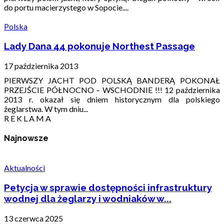
do portu macierzystego w Sopocie....
Polska
Lady Dana 44 pokonuje Northest Passage
17 października 2013
PIERWSZY JACHT POD POLSKĄ BANDERĄ POKONAŁ
PRZEJŚCIE PÓŁNOCNO – WSCHODNIE !!! 12 października
2013 r. okazał się dniem historycznym dla polskiego
żeglarstwa. W tym dniu...
R E K L A M A
Najnowsze
Aktualności
Petycja w sprawie dostępności infrastruktury
wodnej dla żeglarzy i wodniaków w...
13 czerwca 2025