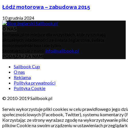
Łódź motorowa – zabudowa 2015
10 grudnia 2024
O NAS
Sailbook.pl to miejsce dla wszystkich, którzy szukają
aktualnych wiadomości ze świata żeglarstwa, świata
motorowodniactwa i nie tylko.
Skontaktuj się z nami:
info@sailbook.pl
PODĄŻAJ ZA NAMI
Sailbook Cup
O nas
Reklama
Polityka prywatności
Polityka Cookie
© 2010-2019 Sailbook.pl
Serwis wykorzystuje pliki cookies w celu prawidłowego jego dzia
społecznościowych (Facebook, Twitter), systemu komentarzy (
Korzystając ze strony wyrażasz zgodę na wykorzystywanie pli
plików Cookie na swoim urządzeniu w ustawieniach przeglądarki