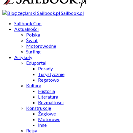
Sailbook.pl
Sailbook Cup
Aktualności
Polska
Świat
Motorowodne
Surfing
Artykuły
Eduportal
Porady
Turystycznie
Regatowo
Kultura
Historia
Literatura
Rozmaitości
Konstrukcje
Żaglowe
Motorowe
Inne
Rejsy