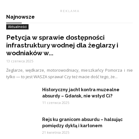
R E K L A M A
Najnowsze
Aktualności
Petycja w sprawie dostępności
infrastruktury wodnej dla żeglarzy i
wodniaków w...
13 czerwca 2025
Żeglarze, wędkarze, motorowodniacy, mieszkańcy Pomorza i nie
tylko — to jest WASZA sprawa! Czy też macie dość tego, że...
Historyczny jacht kontra muzealne
absurdy – Gdańsk, nie wstyd Ci?
11 czerwca 2025
Rejs ku granicom absurdu – halsując
pomiędzy dyktą i kartonem
21 kwietnia 2025