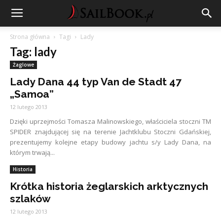
Strona główna
Tagi
Lady
Tag: lady
Żaglowe
Lady Dana 44 typ Van de Stadt 47
„Samoa”
12 lutego 2013
Dzięki uprzejmości Tomasza Malinowskiego, właściciela stoczni TM
SPIDER znajdującej się na terenie Jachtklubu Stoczni Gdańskiej,
prezentujemy kolejne etapy budowy jachtu s/y Lady Dana, na
którym trwają...
Historia
Krótka historia żeglarskich arktycznych
szlaków
12 lutego 2013