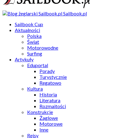
Sailbook.pl
Sailbook Cup
Aktualności
Polska
Świat
Motorowodne
Surfing
Artykuły
Eduportal
Porady
Turystycznie
Regatowo
Kultura
Historia
Literatura
Rozmaitości
Konstrukcje
Żaglowe
Motorowe
Inne
Rejsy