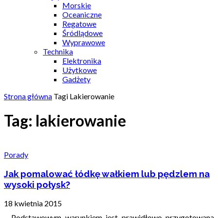
Morskie
Oceaniczne
Regatowe
Śródlądowe
Wyprawowe
Technika
Elektronika
Użytkowe
Gadżety
Strona główna
Tagi
Lakierowanie
Tag: lakierowanie
Porady
Jak pomalować łódkę wałkiem lub pędzlem na
wysoki połysk?
18 kwietnia 2015
Podstawowym warunkiem jest prawidłowo przygotowana