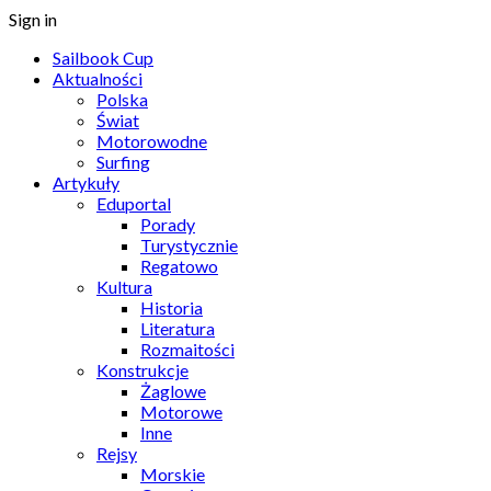
Sign in
Sailbook Cup
Aktualności
Polska
Świat
Motorowodne
Surfing
Artykuły
Eduportal
Porady
Turystycznie
Regatowo
Kultura
Historia
Literatura
Rozmaitości
Konstrukcje
Żaglowe
Motorowe
Inne
Rejsy
Morskie