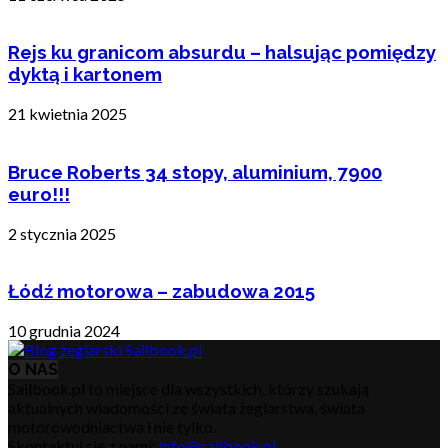
Rejs ku granicom absurdu – halsując pomiędzy
dyktą i kartonem
21 kwietnia 2025
Bruce Roberts 34 stopy, aluminium, 7900
euro!!!
2 stycznia 2025
Łódź motorowa – zabudowa 2015
10 grudnia 2024
O NAS
Sailbook.pl to miejsce dla wszystkich, którzy szukają
aktualnych wiadomości ze świata żeglarstwa, świata
motorowodniactwa i nie tylko.
Skontaktuj się z nami:
info@sailbook.pl