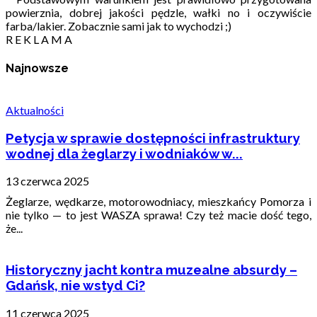
powierznia, dobrej jakości pędzle, wałki no i oczywiście
farba/lakier. Zobacznie sami jak to wychodzi ;)
R E K L A M A
Najnowsze
Aktualności
Petycja w sprawie dostępności infrastruktury
wodnej dla żeglarzy i wodniaków w...
13 czerwca 2025
Żeglarze, wędkarze, motorowodniacy, mieszkańcy Pomorza i
nie tylko — to jest WASZA sprawa! Czy też macie dość tego,
że...
Historyczny jacht kontra muzealne absurdy –
Gdańsk, nie wstyd Ci?
11 czerwca 2025