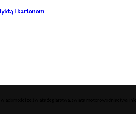
dyktą i kartonem
h wiadomości ze świata żeglarstwa, świata motorowodniactwa i nie