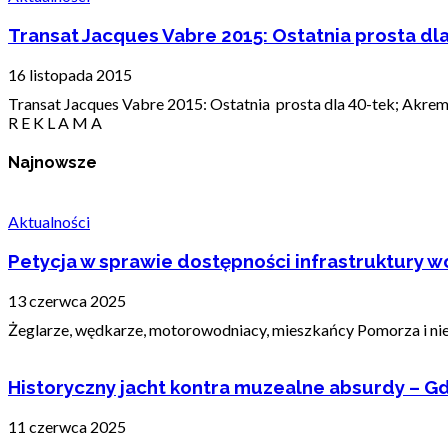
Transat Jacques Vabre 2015: Ostatnia prosta dl
16 listopada 2015
Transat Jacques Vabre 2015: Ostatnia prosta dla 40-tek; Akrem
R E K L A M A
Najnowsze
Aktualności
Petycja w sprawie dostępności infrastruktury wo
13 czerwca 2025
Żeglarze, wędkarze, motorowodniacy, mieszkańcy Pomorza i nie t
Historyczny jacht kontra muzealne absurdy – Gd
11 czerwca 2025