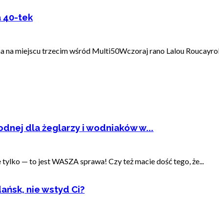
a 40-tek
a na miejscu trzecim wśród Multi50Wczoraj rano Lalou Roucayrol 
dnej dla żeglarzy i wodniaków w...
ylko — to jest WASZA sprawa! Czy też macie dość tego, że...
ańsk, nie wstyd Ci?