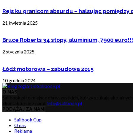
Rejs ku granicom absurdu – halsując pomiędzy 
21 kwietnia 2025
Bruce Roberts 34 stopy, aluminium, 7900 euro!!!
2 stycznia 2025
Łódź motorowa – zabudowa 2015
10 grudnia 2024
O NAS
Sailbook.pl to miejsce dla wszystkich, którzy szukają aktualnyc
Skontaktuj się z nami:
info@sailbook.pl
PODĄŻAJ ZA NAMI
Sailbook Cup
O nas
Reklama