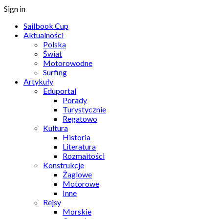
Sign in
Sailbook Cup
Aktualności
Polska
Świat
Motorowodne
Surfing
Artykuły
Eduportal
Porady
Turystycznie
Regatowo
Kultura
Historia
Literatura
Rozmaitości
Konstrukcje
Żaglowe
Motorowe
Inne
Rejsy
Morskie