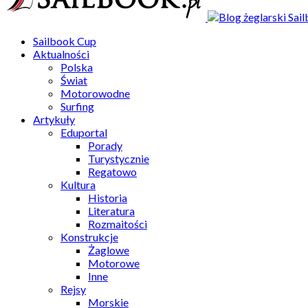
Sailbook Cup
Aktualności
Polska
Świat
Motorowodne
Surfing
Artykuły
Eduportal
Porady
Turystycznie
Regatowo
Kultura
Historia
Literatura
Rozmaitości
Konstrukcje
Żaglowe
Motorowe
Inne
Rejsy
Morskie