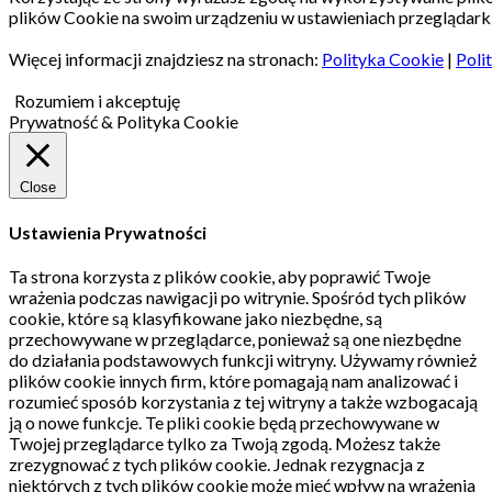
plików Cookie na swoim urządzeniu w ustawieniach przeglądarki
Więcej informacji znajdziesz na stronach:
Polityka Cookie
|
Poli
Rozumiem i akceptuję
Prywatność & Polityka Cookie
Close
Ustawienia Prywatności
Ta strona korzysta z plików cookie, aby poprawić Twoje
wrażenia podczas nawigacji po witrynie.
Spośród tych plików
cookie, które są klasyfikowane jako niezbędne, są
przechowywane w przeglądarce, ponieważ są one niezbędne
do działania podstawowych funkcji witryny.
Używamy również
plików cookie innych firm, które pomagają nam analizować i
rozumieć sposób korzystania z tej witryny a także wzbogacają
ją o nowe funkcje.
Te pliki cookie będą przechowywane w
Twojej przeglądarce tylko za Twoją zgodą.
Możesz także
zrezygnować z tych plików cookie.
Jednak rezygnacja z
niektórych z tych plików cookie może mieć wpływ na wrażenia