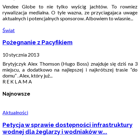
Vendee Globe to nie tylko wyścig jachtów. To rowniez
rywalizacja medialna. O tyle wazna, ze przyciagajaca uwage
aktualnych i potencjalnych sponsorow. Albowiem to wlasnie...
Świat
Pożegnanie z Pacyfikiem
10 stycznia 2013
Brytyjczyk Alex Thomson (Hugo Boss) znajduje się dziś na 3
miejscu, a dodatkowo na najlepszej i najkrótszej trasie “do
domu” . Alex, który już...
R E K L A M A
Najnowsze
Aktualności
Petycja w sprawie dostępności infrastruktury
wodnej dla żeglarzy i wodniaków w...