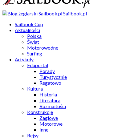
Sailbook.pl
Sailbook Cup
Aktualności
Polska
Świat
Motorowodne
Surfing
Artykuły
Eduportal
Porady
Turystycznie
Regatowo
Kultura
Historia
Literatura
Rozmaitości
Konstrukcje
Żaglowe
Motorowe
Inne
Rejsy