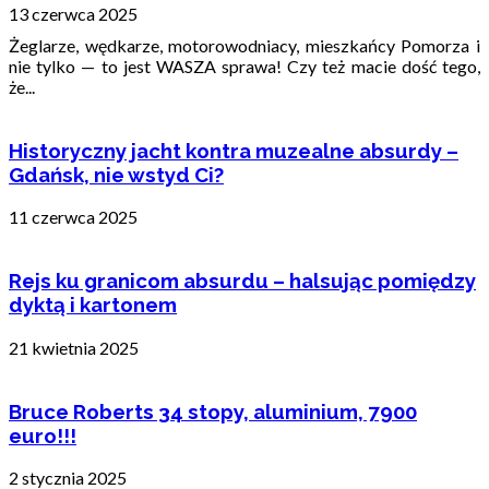
13 czerwca 2025
Żeglarze, wędkarze, motorowodniacy, mieszkańcy Pomorza i
nie tylko — to jest WASZA sprawa! Czy też macie dość tego,
że...
Historyczny jacht kontra muzealne absurdy –
Gdańsk, nie wstyd Ci?
11 czerwca 2025
Rejs ku granicom absurdu – halsując pomiędzy
dyktą i kartonem
21 kwietnia 2025
Bruce Roberts 34 stopy, aluminium, 7900
euro!!!
2 stycznia 2025