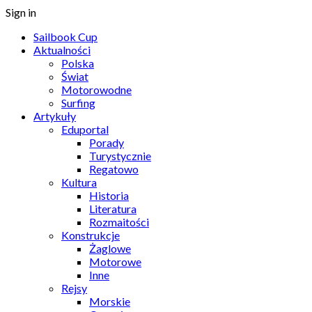
Sign in
Sailbook Cup
Aktualności
Polska
Świat
Motorowodne
Surfing
Artykuły
Eduportal
Porady
Turystycznie
Regatowo
Kultura
Historia
Literatura
Rozmaitości
Konstrukcje
Żaglowe
Motorowe
Inne
Rejsy
Morskie