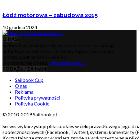
Łódź motorowa – zabudowa 2015
10 grudnia 2024
O NAS
Sailbook.pl to miejsce dla wszystkich, którzy szukają
aktualnych wiadomości ze świata żeglarstwa, świata
motorowodniactwa i nie tylko.
Skontaktuj się z nami:
info@sailbook.pl
PODĄŻAJ ZA NAMI
Sailbook Cup
O nas
Reklama
Polityka prywatności
Polityka Cookie
© 2010-2019 Sailbook.pl
Serwis wykorzystuje pliki cookies w celu prawidłowego jego dzia
społecznościowych (Facebook, Twitter), systemu komentarzy (
Korzystając ze strony wyrażasz zgodę na wykorzystywanie pli