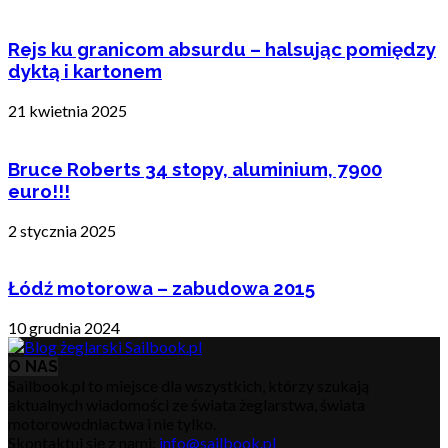
Rejs ku granicom absurdu – halsując pomiędzy
dyktą i kartonem
21 kwietnia 2025
Bruce Roberts 34 stopy, aluminium, 7900
euro!!!
2 stycznia 2025
Łódź motorowa – zabudowa 2015
10 grudnia 2024
O NAS
Sailbook.pl to miejsce dla wszystkich, którzy szukają
aktualnych wiadomości ze świata żeglarstwa, świata
motorowodniactwa i nie tylko.
Skontaktuj się z nami:
info@sailbook.pl