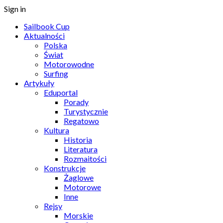
Sign in
Sailbook Cup
Aktualności
Polska
Świat
Motorowodne
Surfing
Artykuły
Eduportal
Porady
Turystycznie
Regatowo
Kultura
Historia
Literatura
Rozmaitości
Konstrukcje
Żaglowe
Motorowe
Inne
Rejsy
Morskie