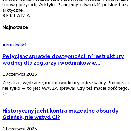
surową przyrodę Arktyki. Planujemy odwiedzić polskie bazy
arktyczne...
R E K L A M A
Najnowsze
Aktualności
Petycja w sprawie dostępności infrastruktury
wodnej dla żeglarzy i wodniaków w...
13 czerwca 2025
Żeglarze, wędkarze, motorowodniacy, mieszkańcy Pomorza i
nie tylko — to jest WASZA sprawa! Czy też macie dość tego,
że...
Historyczny jacht kontra muzealne absurdy –
Gdańsk, nie wstyd Ci?
11 czerwca 2025