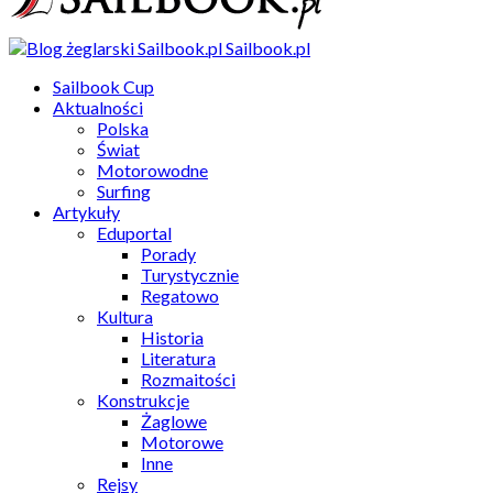
Sailbook.pl
Sailbook Cup
Aktualności
Polska
Świat
Motorowodne
Surfing
Artykuły
Eduportal
Porady
Turystycznie
Regatowo
Kultura
Historia
Literatura
Rozmaitości
Konstrukcje
Żaglowe
Motorowe
Inne
Rejsy