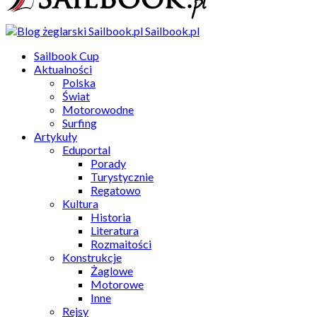
Sailbook.pl
Sailbook Cup
Aktualności
Polska
Świat
Motorowodne
Surfing
Artykuły
Eduportal
Porady
Turystycznie
Regatowo
Kultura
Historia
Literatura
Rozmaitości
Konstrukcje
Żaglowe
Motorowe
Inne
Rejsy