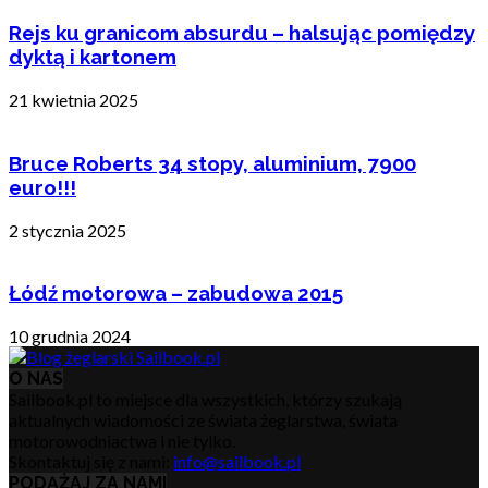
Rejs ku granicom absurdu – halsując pomiędzy
dyktą i kartonem
21 kwietnia 2025
Bruce Roberts 34 stopy, aluminium, 7900
euro!!!
2 stycznia 2025
Łódź motorowa – zabudowa 2015
10 grudnia 2024
O NAS
Sailbook.pl to miejsce dla wszystkich, którzy szukają
aktualnych wiadomości ze świata żeglarstwa, świata
motorowodniactwa i nie tylko.
Skontaktuj się z nami:
info@sailbook.pl
PODĄŻAJ ZA NAMI