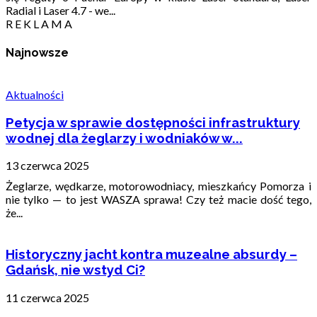
Radial i Laser 4.7 - we...
R E K L A M A
Najnowsze
Aktualności
Petycja w sprawie dostępności infrastruktury
wodnej dla żeglarzy i wodniaków w...
13 czerwca 2025
Żeglarze, wędkarze, motorowodniacy, mieszkańcy Pomorza i
nie tylko — to jest WASZA sprawa! Czy też macie dość tego,
że...
Historyczny jacht kontra muzealne absurdy –
Gdańsk, nie wstyd Ci?
11 czerwca 2025