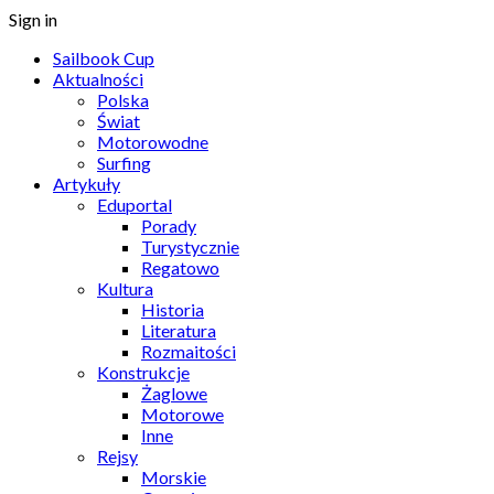
Sign in
Sailbook Cup
Aktualności
Polska
Świat
Motorowodne
Surfing
Artykuły
Eduportal
Porady
Turystycznie
Regatowo
Kultura
Historia
Literatura
Rozmaitości
Konstrukcje
Żaglowe
Motorowe
Inne
Rejsy
Morskie