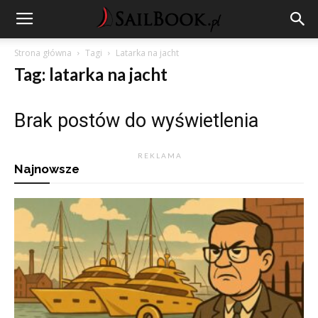
Strona główna
Tagi
Latarka na jacht
Tag: latarka na jacht
Brak postów do wyświetlenia
R E K L A M A
Najnowsze