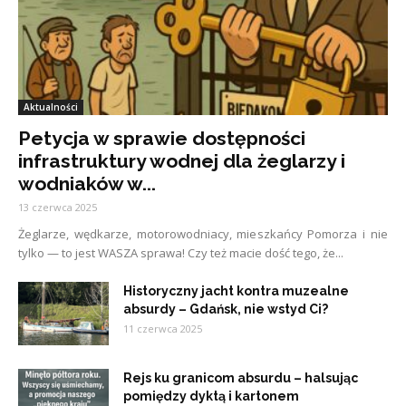
Aktualności
Petycja w sprawie dostępności
infrastruktury wodnej dla żeglarzy i
wodniaków w...
13 czerwca 2025
Żeglarze, wędkarze, motorowodniacy, mieszkańcy Pomorza i nie
tylko — to jest WASZA sprawa! Czy też macie dość tego, że...
Historyczny jacht kontra muzealne
absurdy – Gdańsk, nie wstyd Ci?
11 czerwca 2025
Rejs ku granicom absurdu – halsując
pomiędzy dyktą i kartonem