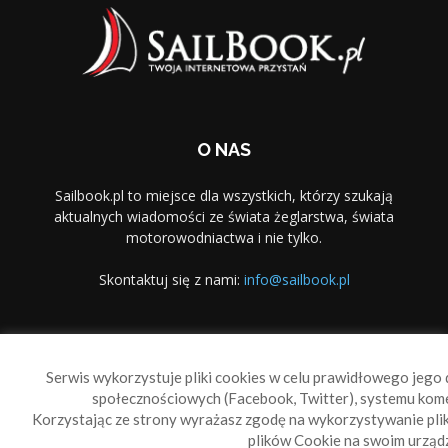
O NAS
Sailbook.pl to miejsce dla wszystkich, którzy szukają
aktualnych wiadomości ze świata żeglarstwa, świata
motorowodniactwa i nie tylko.
Skontaktuj się z nami:
info@sailbook.pl
PODĄŻAJ ZA NAMI
Serwis wykorzystuje pliki cookies w celu prawidłowego jego d
społecznościowych (Facebook, Twitter), systemu kom
Korzystając ze strony wyrażasz zgodę na wykorzystywanie pl
plików Cookie na swoim urządz