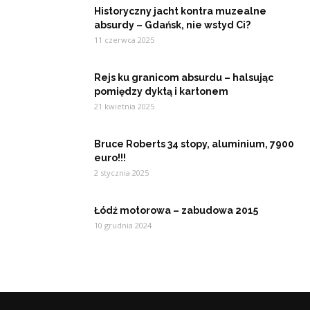
Historyczny jacht kontra muzealne
absurdy – Gdańsk, nie wstyd Ci?
11 czerwca 2025
Rejs ku granicom absurdu – halsując
pomiędzy dyktą i kartonem
21 kwietnia 2025
Bruce Roberts 34 stopy, aluminium, 7900
euro!!!
2 stycznia 2025
Łódź motorowa – zabudowa 2015
10 grudnia 2024