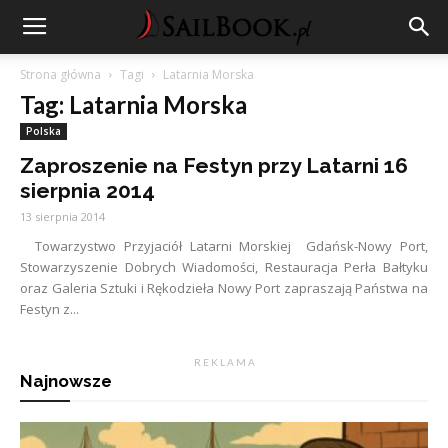
Strona główna
Tagi
Latarnia Morska
Tag: Latarnia Morska
Polska
Zaproszenie na Festyn przy Latarni 16
sierpnia 2014
13 sierpnia 2014
Towarzystwo Przyjaciół Latarni Morskiej Gdańsk-Nowy Port,
Stowarzyszenie Dobrych Wiadomości, Restauracja Perła Bałtyku
oraz Galeria Sztuki i Rękodzieła Nowy Port zapraszają Państwa na
Festyn z...
R E K L A M A
Najnowsze