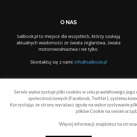
O NAS
Sailbook.pl to miejsce dla wszystkich, którzy szukają
aktualnych wiadomości ze świata żeglarstwa, świata
motorowodniactwa i nie tylko.
Skontaktuj się z nami:
info@sailbook.pl
PODĄŻAJ ZA NAMI
Serwis wykorzystuje pliki cookies w celu prawidłowego jego d
społecznościowych (Facebook, Twitter), systemu kom
Korzystając ze strony wyrażasz zgodę na wykorzystywanie pl
plików Cookie na swoim urządz
Więcej informacji znajdziesz na strona
Sailbook Cup
O nas
Reklama
Polityka prywatności
Polityka Cookie