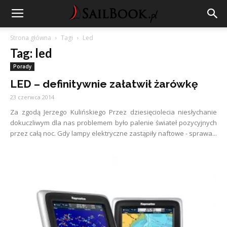
Strona główna
Tagi
Led
Tag: led
Porady
LED – definitywnie załatwił żarówkę
23 czerwca 2014
Za zgodą Jerzego Kulińskiego Przez dziesięciolecia niesłychanie
dokuczliwym dla nas problemem było palenie świateł pozycyjnych
przez całą noc. Gdy lampy elektryczne zastąpiły naftowe - sprawa...