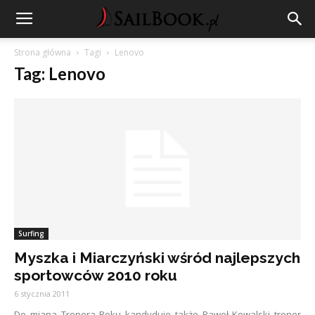
Strona główna
Tagi
Lenovo
Tag: Lenovo
Surfing
Myszka i Miarczyński wśród najlepszych
sportowców 2010 roku
6 stycznia 2011
Do miana Trenera Roku kandyduje także Paweł Kowalski trener