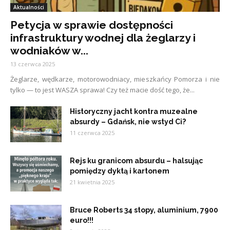
Aktualności
Petycja w sprawie dostępności
infrastruktury wodnej dla żeglarzy i
wodniaków w...
13 czerwca 2025
Żeglarze, wędkarze, motorowodniacy, mieszkańcy Pomorza i nie
tylko — to jest WASZA sprawa! Czy też macie dość tego, że...
Historyczny jacht kontra muzealne
absurdy – Gdańsk, nie wstyd Ci?
11 czerwca 2025
Rejs ku granicom absurdu – halsując
pomiędzy dyktą i kartonem
21 kwietnia 2025
Bruce Roberts 34 stopy, aluminium, 7900
euro!!!