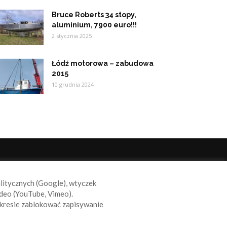
Bruce Roberts 34 stopy,
aluminium, 7900 euro!!!
2 stycznia 2025
Łódź motorowa – zabudowa
2015
10 grudnia 2024
ODĄŻAJ ZA NAMI
alitycznych (Google), wtyczek
deo (YouTube, Vimeo).
kresie zablokować zapisywanie