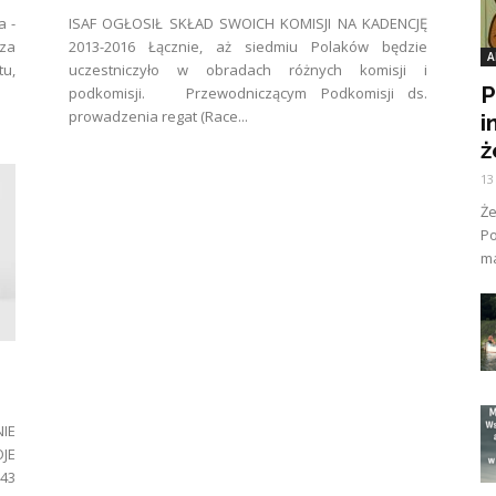
a -
ISAF OGŁOSIŁ SKŁAD SWOICH KOMISJI NA KADENCJĘ
eza
2013-2016 Łącznie, aż siedmiu Polaków będzie
A
tu,
uczestniczyło w obradach różnych komisji i
P
podkomisji. Przewodniczącym Podkomisji ds.
prowadzenia regat (Race...
i
ż
13
Ż
Po
ma
IE
JE
43