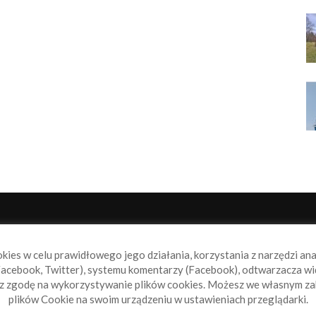
NAS
P
okies w celu prawidłowego jego działania, korzystania z narzędzi an
book.pl to miejsce dla wszystkich, którzy szukają aktualnych
acebook, Twitter), systemu komentarzy (Facebook), odtwarzacza wi
omości ze świata żeglarstwa, świata motorowodniactwa i
sz zgodę na wykorzystywanie plików cookies. Możesz we własnym za
ylko.
plików Cookie na swoim urządzeniu w ustawieniach przeglądarki.