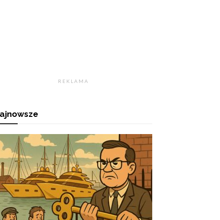
R E K L A M A
ajnowsze