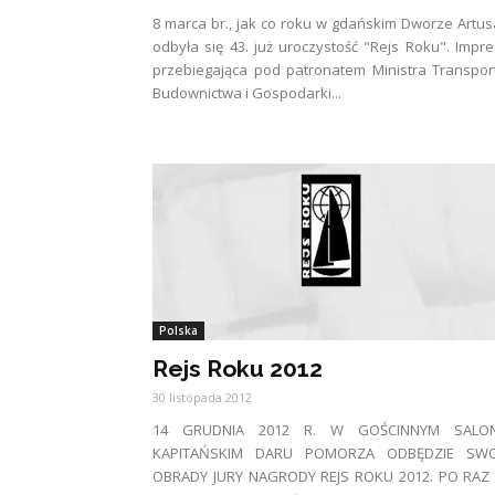
8 marca br., jak co roku w gdańskim Dworze Artus
odbyła się 43. już uroczystość "Rejs Roku". Impr
przebiegająca pod patronatem Ministra Transpor
Budownictwa i Gospodarki...
Polska
Rejs Roku 2012
30 listopada 2012
14 GRUDNIA 2012 R. W GOŚCINNYM SALON
KAPITAŃSKIM DARU POMORZA ODBĘDZIE SWO
OBRADY JURY NAGRODY REJS ROKU 2012. PO RAZ 