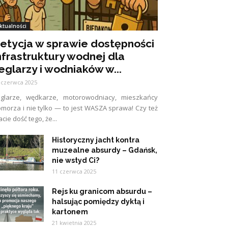
ktualności
etycja w sprawie dostępności
nfrastruktury wodnej dla
eglarzy i wodniaków w...
 czerwca 2025
eglarze, wędkarze, motorowodniacy, mieszkańcy
morza i nie tylko — to jest WASZA sprawa! Czy też
cie dość tego, że...
Historyczny jacht kontra
muzealne absurdy – Gdańsk,
nie wstyd Ci?
11 czerwca 2025
Rejs ku granicom absurdu –
halsując pomiędzy dyktą i
kartonem
21 kwietnia 2025