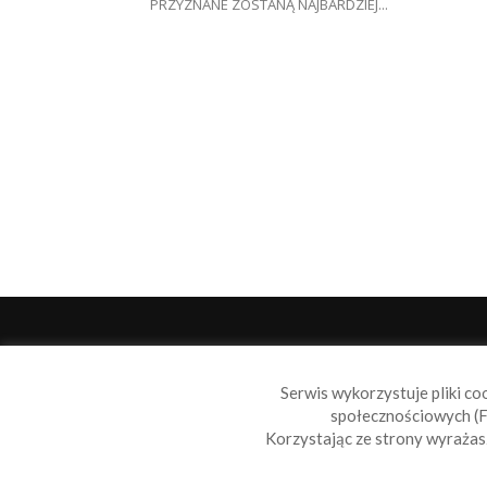
PRZYZNANE ZOSTANĄ NAJBARDZIEJ...
O 
Serwis wykorzystuje pliki co
Sail
społecznościowych (F
wiad
Korzystając ze strony wyraża
nie t