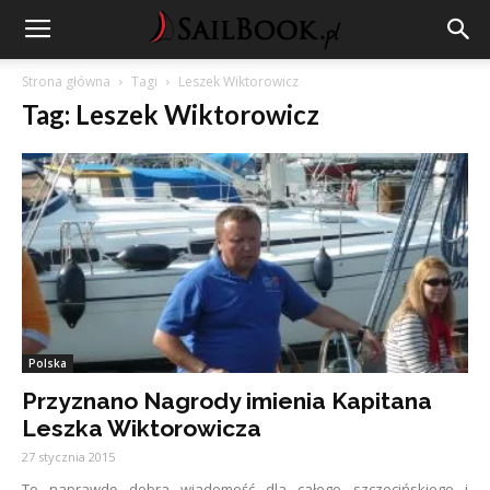
Strona główna
Tagi
Leszek Wiktorowicz
Tag: Leszek Wiktorowicz
Polska
Przyznano Nagrody imienia Kapitana
Leszka Wiktorowicza
27 stycznia 2015
To naprawdę dobra wiadomość dla całego szczecińskiego i