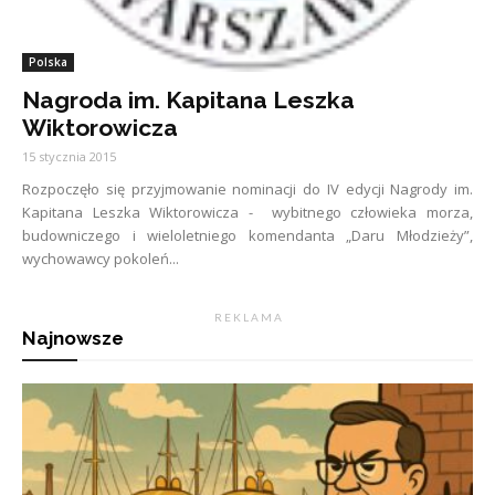
Polska
Nagroda im. Kapitana Leszka
Wiktorowicza
15 stycznia 2015
Rozpoczęło się przyjmowanie nominacji do IV edycji Nagrody im.
Kapitana Leszka Wiktorowicza - wybitnego człowieka morza,
budowniczego i wieloletniego komendanta „Daru Młodzieży”,
wychowawcy pokoleń...
R E K L A M A
Najnowsze