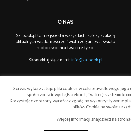
O NAS
Sailbook.pl to miejsce dla wszystkich, którzy szukają
aktualnych wiadomości ze świata żeglarstwa, świata
motorowodniactwa i nie tylko.
Skontaktuj się z nami:
info@sailbook.pl
PODĄŻAJ ZA NAMI
Serwis wykorzystuje pliki cookies w celu prawidłowego jego d
społecznościowych (Facebook, Twitter), systemu kom
Korzystając ze strony wyrażasz zgodę na wykorzystywanie pl
plików Cookie na swoim urządz
Więcej informacji znajdziesz na strona
Sailbook Cup
O nas
Reklama
Polityka prywatności
Polityka Cookie