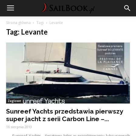
Strona główna
Tagi
Levante
Tag: Levante
Żaglowe
Sunreef Yachts przedstawia pierwszy
super jacht z serii Carbon Line –...
16 sierpnia 2013
Sunreef Yachts - światowy lider w projektowaniu luksusowych