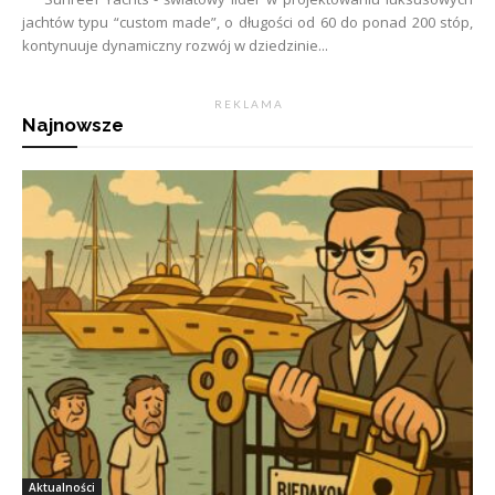
jachtów typu “custom made”, o długości od 60 do ponad 200 stóp,
kontynuuje dynamiczny rozwój w dziedzinie...
R E K L A M A
Najnowsze
Aktualności