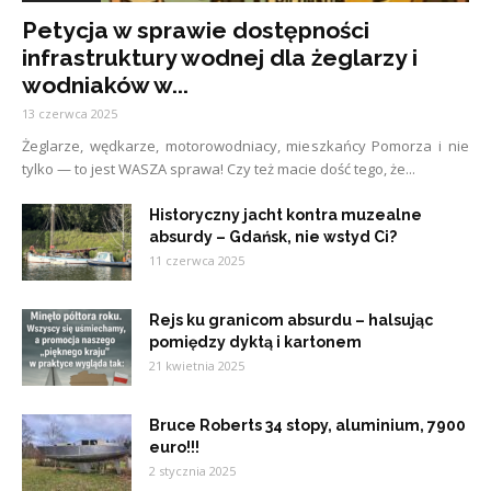
Petycja w sprawie dostępności
infrastruktury wodnej dla żeglarzy i
wodniaków w...
13 czerwca 2025
Żeglarze, wędkarze, motorowodniacy, mieszkańcy Pomorza i nie
tylko — to jest WASZA sprawa! Czy też macie dość tego, że...
Historyczny jacht kontra muzealne
absurdy – Gdańsk, nie wstyd Ci?
11 czerwca 2025
Rejs ku granicom absurdu – halsując
pomiędzy dyktą i kartonem
21 kwietnia 2025
Bruce Roberts 34 stopy, aluminium, 7900
euro!!!
2 stycznia 2025