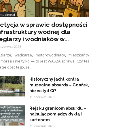
ktualności
etycja w sprawie dostępności
nfrastruktury wodnej dla
eglarzy i wodniaków w...
 czerwca 2025
eglarze, wędkarze, motorowodniacy, mieszkańcy
morza i nie tylko — to jest WASZA sprawa! Czy też
cie dość tego, że...
Historyczny jacht kontra
muzealne absurdy – Gdańsk,
nie wstyd Ci?
11 czerwca 2025
Rejs ku granicom absurdu –
halsując pomiędzy dyktą i
kartonem
21 kwietnia 2025