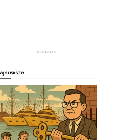
R E K L A M A
ajnowsze