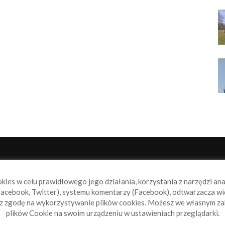
NAS
P
okies w celu prawidłowego jego działania, korzystania z narzędzi an
book.pl to miejsce dla wszystkich, którzy szukają aktualnych
acebook, Twitter), systemu komentarzy (Facebook), odtwarzacza wi
omości ze świata żeglarstwa, świata motorowodniactwa i
sz zgodę na wykorzystywanie plików cookies. Możesz we własnym za
ylko.
plików Cookie na swoim urządzeniu w ustawieniach przeglądarki.