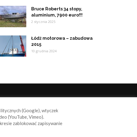
Bruce Roberts 34 stopy,
aluminium, 7900 euro!!!
2 stycznia 2025
Łódź motorowa – zabudowa
2015
10 grudnia 2024
ODĄŻAJ ZA NAMI
alitycznych (Google), wtyczek
deo (YouTube, Vimeo).
kresie zablokować zapisywanie