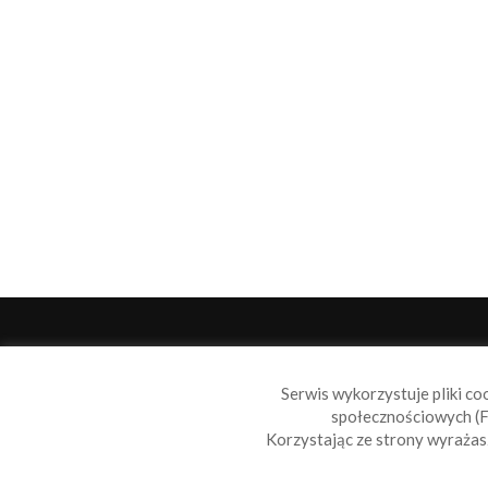
O 
Serwis wykorzystuje pliki co
Sail
społecznościowych (F
wiad
Korzystając ze strony wyraża
nie t