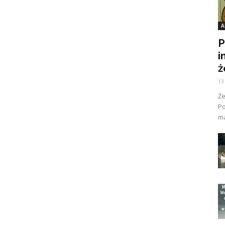
A
P
i
ż
13
Ż
Po
ma