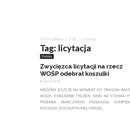
Strona główna
Tagi
Licytacja
Tag: licytacja
Polska
Zwycięzca licytacji na rzecz
WOŚP odebrał koszulki
8 marca 2013
WRÓĆMY JESZCZE NA MOMENT DO TRAGÓW WIATR
WODA. DOKŁADNIE TYDZIEŃ TEMU NA STOISKU P
PRZEMEK MIARCZYŃSKI PRZEKAZAŁ OLIMPIJSK
KOSZULKI ZOSI KLEPACKIEJ I SWOJĄ,...