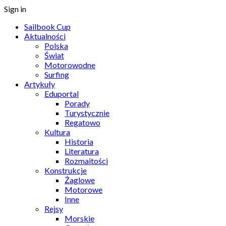
Sign in
Sailbook Cup
Aktualności
Polska
Świat
Motorowodne
Surfing
Artykuły
Eduportal
Porady
Turystycznie
Regatowo
Kultura
Historia
Literatura
Rozmaitości
Konstrukcje
Żaglowe
Motorowe
Inne
Rejsy
Morskie