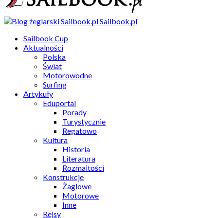
Sailbook.pl
Sailbook Cup
Aktualności
Polska
Świat
Motorowodne
Surfing
Artykuły
Eduportal
Porady
Turystycznie
Regatowo
Kultura
Historia
Literatura
Rozmaitości
Konstrukcje
Żaglowe
Motorowe
Inne
Rejsy