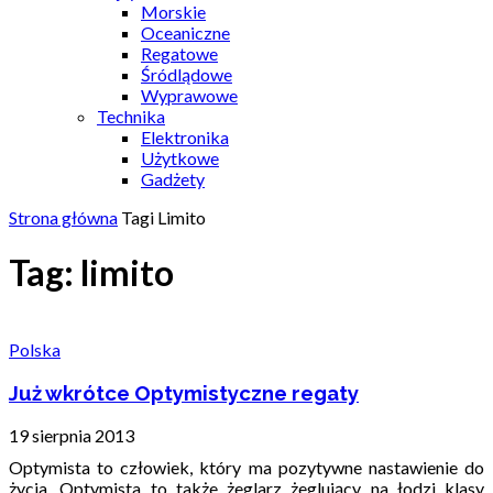
Morskie
Oceaniczne
Regatowe
Śródlądowe
Wyprawowe
Technika
Elektronika
Użytkowe
Gadżety
Strona główna
Tagi
Limito
Tag: limito
Polska
Już wkrótce Optymistyczne regaty
19 sierpnia 2013
Optymista to człowiek, który ma pozytywne nastawienie do
życia. Optymista to także żeglarz żeglujący na łodzi klasy