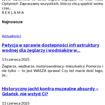
Optymist! Zapraszamy wszystkich, którzy chcą spędzić wolny
czas...
R E K L A M A
Najnowsze
Aktualności
Petycja w sprawie dostępności infrastruktury
wodnej dla żeglarzy i wodniaków w...
13 czerwca 2025
Żeglarze, wędkarze, motorowodniacy, mieszkańcy Pomorza i
nie tylko — to jest WASZA sprawa! Czy też macie dość tego,
że...
Historyczny jacht kontra muzealne absurdy –
Gdańsk, nie wstyd Ci?
11 czerwca 2025