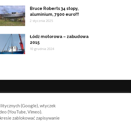
Bruce Roberts 34 stopy,
aluminium, 7900 euro!!!
2 stycznia 2025
Łódź motorowa – zabudowa
2015
10 grudnia 2024
ODĄŻAJ ZA NAMI
alitycznych (Google), wtyczek
deo (YouTube, Vimeo).
kresie zablokować zapisywanie