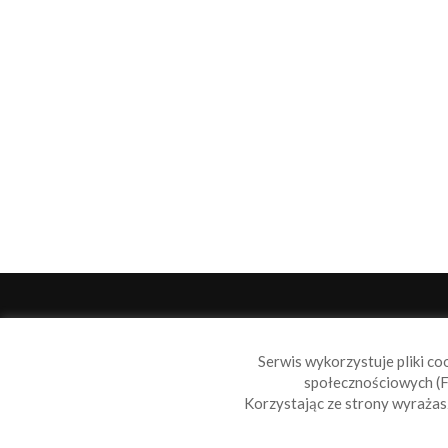
O 
Serwis wykorzystuje pliki co
Sail
społecznościowych (F
wiad
Korzystając ze strony wyraża
nie t