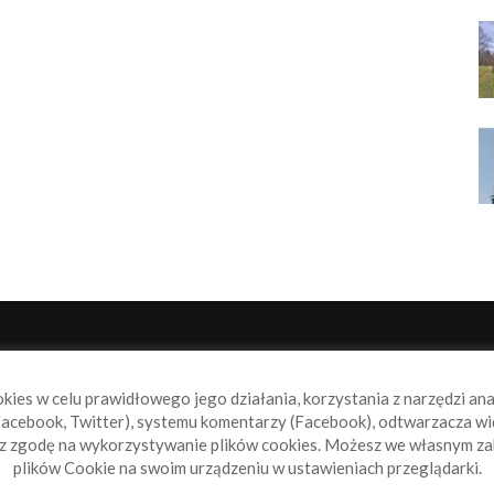
NAS
P
okies w celu prawidłowego jego działania, korzystania z narzędzi an
book.pl to miejsce dla wszystkich, którzy szukają aktualnych
acebook, Twitter), systemu komentarzy (Facebook), odtwarzacza wi
omości ze świata żeglarstwa, świata motorowodniactwa i
sz zgodę na wykorzystywanie plików cookies. Możesz we własnym za
ylko.
plików Cookie na swoim urządzeniu w ustawieniach przeglądarki.