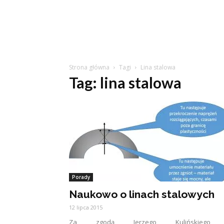
Strona główna
Tagi
Lina stalowa
Tag: lina stalowa
Porady
Naukowo o linach stalowych
12 lipca 2015
Za zgodą Jerzego Kulińskie