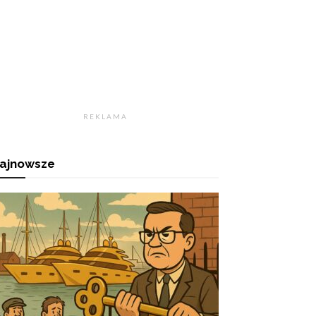
R E K L A M A
ajnowsze