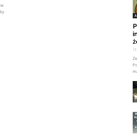
ów.
aby
A
P
i
ż
13
Ż
Po
ma