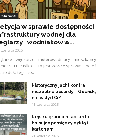
ktualności
etycja w sprawie dostępności
nfrastruktury wodnej dla
eglarzy i wodniaków w...
 czerwca 2025
eglarze, wędkarze, motorowodniacy, mieszkańcy
morza i nie tylko — to jest WASZA sprawa! Czy też
cie dość tego, że...
Historyczny jacht kontra
muzealne absurdy – Gdańsk,
nie wstyd Ci?
11 czerwca 2025
Rejs ku granicom absurdu –
halsując pomiędzy dyktą i
kartonem
21 kwietnia 2025