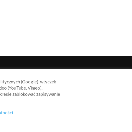
ODĄŻAJ ZA NAMI
alitycznych (Google), wtyczek
deo (YouTube, Vimeo).
kresie zablokować zapisywanie
atności