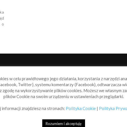
ka
ęd
 o
NAS
P
okies w celu prawidłowego jego działania, korzystania z narzędzi an
book.pl to miejsce dla wszystkich, którzy szukają aktualnych
acebook, Twitter), systemu komentarzy (Facebook), odtwarzacza wi
omości ze świata żeglarstwa, świata motorowodniactwa i
sz zgodę na wykorzystywanie plików cookies. Możesz we własnym za
ylko.
plików Cookie na swoim urządzeniu w ustawieniach przeglądarki.
taktuj się z nami:
info@sailbook.pl
 informacji znajdziesz na stronach:
Polityka Cookie
|
Polityka Pryw
Rozumiem i akceptuję