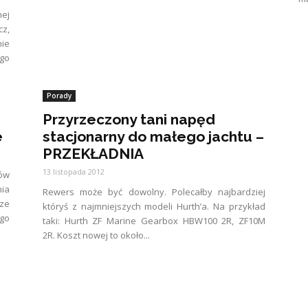
ej
z,
ie
go
Porady
Przyrzeczony tani napęd
e
stacjonarny do małego jachtu –
PRZEKŁADNIA
13 listopada 2012
ów
ia
Rewers może być dowolny. Polecałby najbardziej
ze
któryś z najmniejszych modeli Hurth’a. Na przykład
 go
taki: Hurth ZF Marine Gearbox HBW100 2R, ZF10M
2R. Koszt nowej to około...