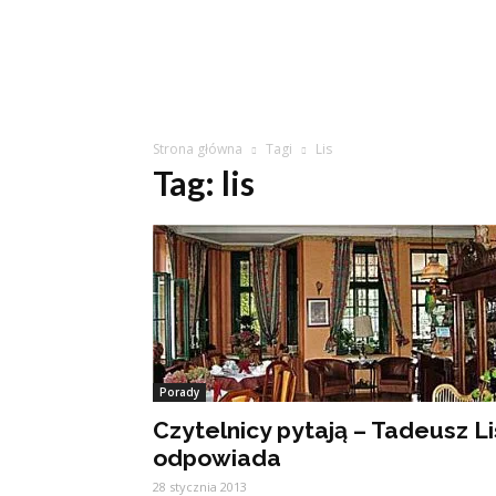
Strona główna
Tagi
Lis
Tag: lis
Porady
Czytelnicy pytają – Tadeusz Li
odpowiada
28 stycznia 2013