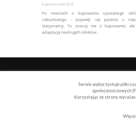
9 października 2012
Po newsach o kupowaniu używanego silni
zaburtowego - pojawiły się pytania o nap
stacjonarny. To znaczy nie o kupowanie, ale
adaptację niedrogich silników...
O 
Serwis wykorzystuje pliki co
Sail
społecznościowych (F
wiad
Korzystając ze strony wyraża
nie t
Skon
Więcej