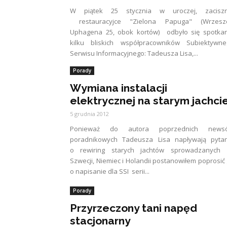
W piątek 25 stycznia w uroczej, zaciszn
restauracyjce "Zielona Papuga" (Wrzeszc
Uphagena 25, obok kortów) odbyło się spotkan
kilku bliskich współpracowników Subiektywne
Serwisu Informacyjnego: Tadeusza Lisa,...
Porady
Wymiana instalacji
elektrycznej na starym jachci
5 grudnia 2012
Ponieważ do autora poprzednich news
poradnikowych Tadeusza Lisa napływają pytan
o rewiring starych jachtów sprowadzanych 
Szwecji, Niemiec i Holandii postanowiłem poprosić
o napisanie dla SSI serii...
Porady
Przyrzeczony tani napęd
stacjonarny