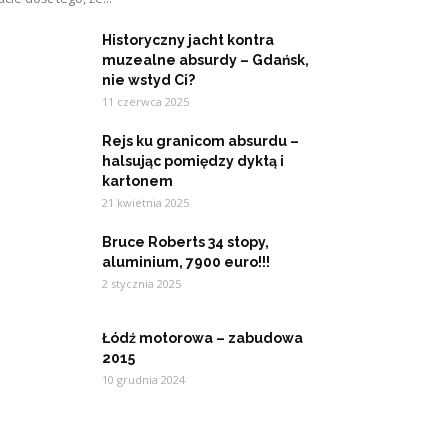
Historyczny jacht kontra
muzealne absurdy – Gdańsk,
nie wstyd Ci?
11 czerwca 2025
Rejs ku granicom absurdu –
halsując pomiędzy dyktą i
kartonem
21 kwietnia 2025
Bruce Roberts 34 stopy,
aluminium, 7900 euro!!!
2 stycznia 2025
Łódź motorowa – zabudowa
2015
10 grudnia 2024