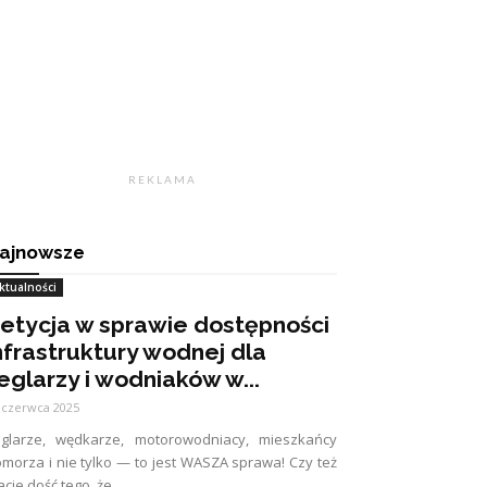
R E K L A M A
ajnowsze
ktualności
etycja w sprawie dostępności
nfrastruktury wodnej dla
eglarzy i wodniaków w...
 czerwca 2025
eglarze, wędkarze, motorowodniacy, mieszkańcy
morza i nie tylko — to jest WASZA sprawa! Czy też
cie dość tego, że...