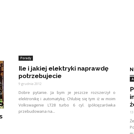
Porady
Ile i jakiej elektryki naprawdę
N
potrzebujecie
A
9 grudnia 2012
P
Dobre pytanie. Ja bym je jeszcze rozszerzył o
i
elektronikę i automatykę. Chlubię się tym iż w moim
ż
Volkswagenie LT28 turbo 6 cyl. (półcięzarówka
przebudowana na...
13
s
Ż
Po
ma