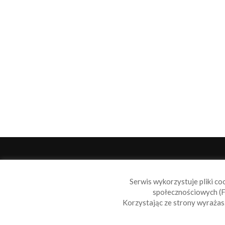
O 
Serwis wykorzystuje pliki co
Sail
społecznościowych (F
wiad
Korzystając ze strony wyraża
nie t