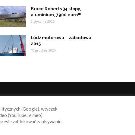
Bruce Roberts 34 stopy,
aluminium, 7900 euro!!!
2 stycznia 2025
Łódź motorowa – zabudowa
2015
10 grudnia 2024
ODĄŻAJ ZA NAMI
alitycznych (Google), wtyczek
deo (YouTube, Vimeo).
kresie zablokować zapisywanie