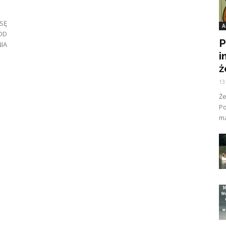
SĘ
A
OD
P
IA
i
ż
13
Ż
Po
ma