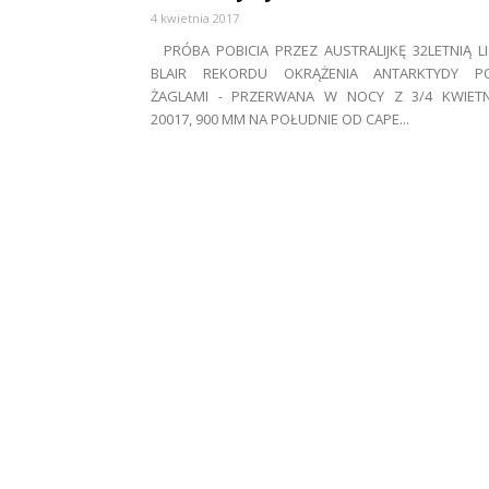
4 kwietnia 2017
PRÓBA POBICIA PRZEZ AUSTRALIJKĘ 32LETNIĄ LI
BLAIR REKORDU OKRĄŻENIA ANTARKTYDY P
ŻAGLAMI - PRZERWANA W NOCY Z 3/4 KWIETN
20017, 900 MM NA POŁUDNIE OD CAPE...