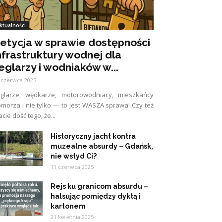
ktualności
etycja w sprawie dostępności
nfrastruktury wodnej dla
eglarzy i wodniaków w...
 czerwca 2025
eglarze, wędkarze, motorowodniacy, mieszkańcy
morza i nie tylko — to jest WASZA sprawa! Czy też
cie dość tego, że...
Historyczny jacht kontra
muzealne absurdy – Gdańsk,
nie wstyd Ci?
11 czerwca 2025
Rejs ku granicom absurdu –
halsując pomiędzy dyktą i
kartonem
21 kwietnia 2025