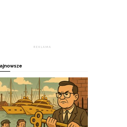
R E K L A M A
ajnowsze