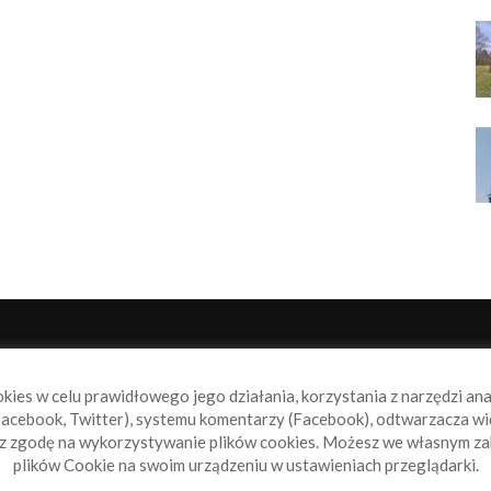
NAS
P
okies w celu prawidłowego jego działania, korzystania z narzędzi an
book.pl to miejsce dla wszystkich, którzy szukają aktualnych
acebook, Twitter), systemu komentarzy (Facebook), odtwarzacza wi
omości ze świata żeglarstwa, świata motorowodniactwa i
sz zgodę na wykorzystywanie plików cookies. Możesz we własnym za
ylko.
plików Cookie na swoim urządzeniu w ustawieniach przeglądarki.