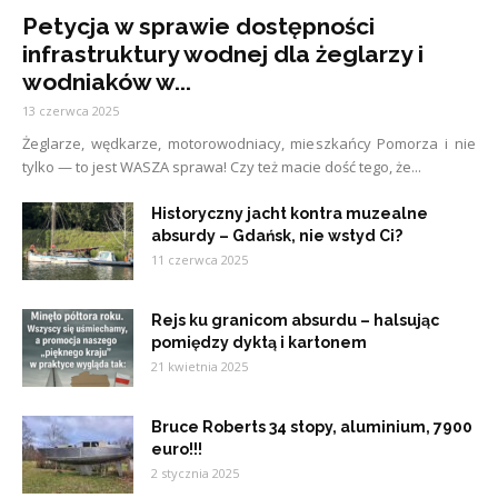
Petycja w sprawie dostępności
infrastruktury wodnej dla żeglarzy i
wodniaków w...
13 czerwca 2025
Żeglarze, wędkarze, motorowodniacy, mieszkańcy Pomorza i nie
tylko — to jest WASZA sprawa! Czy też macie dość tego, że...
Historyczny jacht kontra muzealne
absurdy – Gdańsk, nie wstyd Ci?
11 czerwca 2025
Rejs ku granicom absurdu – halsując
pomiędzy dyktą i kartonem
21 kwietnia 2025
Bruce Roberts 34 stopy, aluminium, 7900
euro!!!
2 stycznia 2025