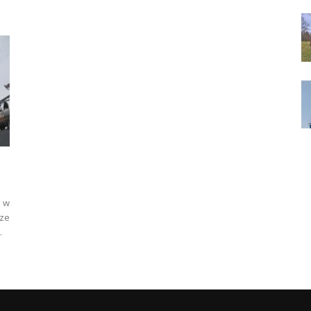
i w
 ze
.