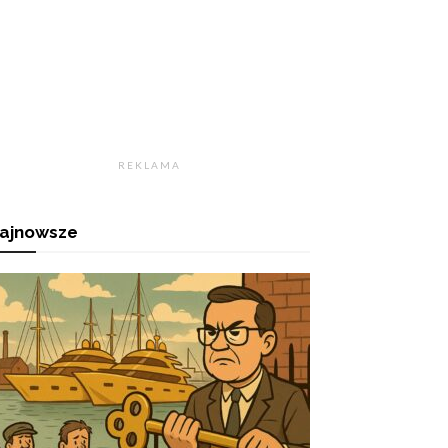
R E K L A M A
ajnowsze