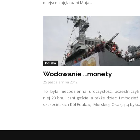
miejsce zajęła pani Maja...
Polska
Wodowanie …monety
25 października 2012
To była niecodzienna uroczystość, uczestniczyl
niej 23 bm. liczni goście, a także dzieci i młodzież
szczecińskich Kół Edukacji Morskiej. Okazją tą było..