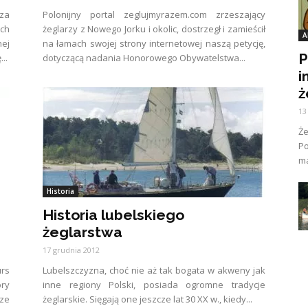
sza
Polonijny portal zeglujmyrazem.com zrzeszający
ich
żeglarzy z Nowego Jorku i okolic, dostrzegł i zamieścił
A
ej
na łamach swojej strony internetowej naszą petycję,
P
..
dotyczącą nadania Honorowego Obywatelstwa...
i
ż
13
Ż
Po
ma
Historia
Historia lubelskiego
żeglarstwa
17 grudnia 2012
rs
Lubelszczyzna, choć nie aż tak bogata w akweny jak
ory
inne regiony Polski, posiada ogromne tradycje
sze
żeglarskie. Sięgają one jeszcze lat 30 XX w., kiedy...