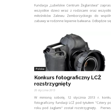
Fundacja „Lubelskie Centrum Żeglarstwa” zapra
wszystkie dzieci wraz z rodzicami oraz wszystk
miłośników Zalewu Zemborzyckiego do wspóln
zabawy w rodzinne lepienie bałwana. Odbędzie się.
Polska
Konkurs fotograficzny LCŻ
rozstrzygnięty
20 stycznia 2013
W minioną sobotę, 12 stycznia 2013 r. konku
fotograficzny fundacji LCŻ pod tytułem "Cztery p
roku pod żaglami" został rozstrzygnięty. Pierw