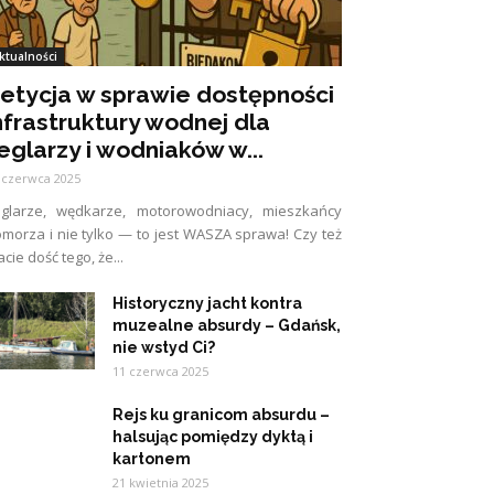
ktualności
etycja w sprawie dostępności
nfrastruktury wodnej dla
eglarzy i wodniaków w...
 czerwca 2025
eglarze, wędkarze, motorowodniacy, mieszkańcy
morza i nie tylko — to jest WASZA sprawa! Czy też
cie dość tego, że...
Historyczny jacht kontra
muzealne absurdy – Gdańsk,
nie wstyd Ci?
11 czerwca 2025
Rejs ku granicom absurdu –
halsując pomiędzy dyktą i
kartonem
21 kwietnia 2025