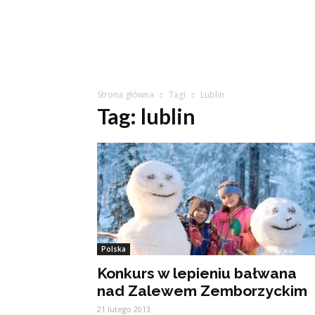
Strona główna
Tagi
Lublin
Tag: lublin
Polska
Konkurs w lepieniu bałwana
nad Zalewem Zemborzyckim
21 lutego 2013