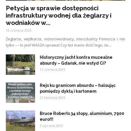
Petycja w sprawie dostępności
infrastruktury wodnej dla żeglarzy i
wodniaków w...
13 czerwca 2025
Żeglarze, wędkarze, motorowodniacy, mieszkańcy Pomorza i nie
tylko — to jest WASZA sprawa! Czy też macie dość tego, że...
Historyczny jacht kontra muzealne
absurdy – Gdańsk, nie wstyd Ci?
11 czerwca 2025
Rejs ku granicom absurdu – halsując
pomiędzy dyktą i kartonem
21 kwietnia 2025
Bruce Roberts 34 stopy, aluminium, 7900
euro!!!
2 stycznia 2025