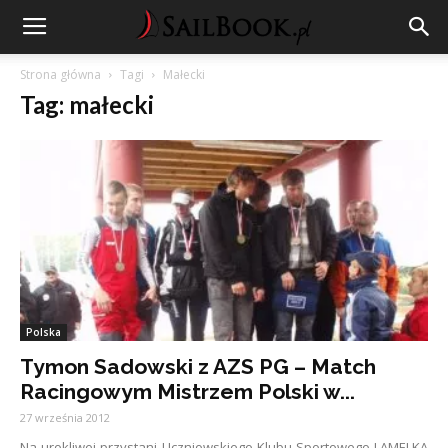
Strona główna
Tagi
Małecki
Tag: małecki
Polska
Tymon Sadowski z AZS PG – Match
Racingowym Mistrzem Polski w...
27 września 2012
Na urokliwej przystani Uczniowskiego Klubu Sportowego LAMELKA