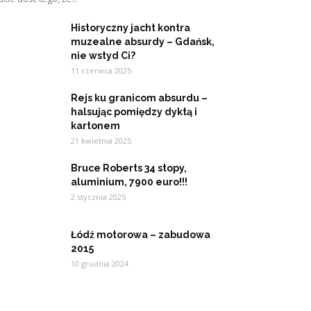
Historyczny jacht kontra
muzealne absurdy – Gdańsk,
nie wstyd Ci?
11 czerwca 2025
Rejs ku granicom absurdu –
halsując pomiędzy dyktą i
kartonem
21 kwietnia 2025
Bruce Roberts 34 stopy,
aluminium, 7900 euro!!!
2 stycznia 2025
Łódź motorowa – zabudowa
2015
10 grudnia 2024