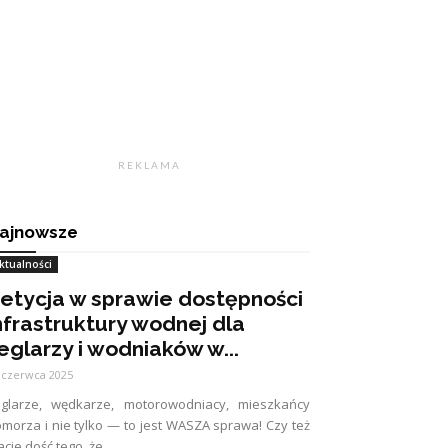
R E K L A M A
ajnowsze
ktualności
etycja w sprawie dostępności
nfrastruktury wodnej dla
eglarzy i wodniaków w...
 czerwca 2025
eglarze, wędkarze, motorowodniacy, mieszkańcy
morza i nie tylko — to jest WASZA sprawa! Czy też
cie dość tego, że...