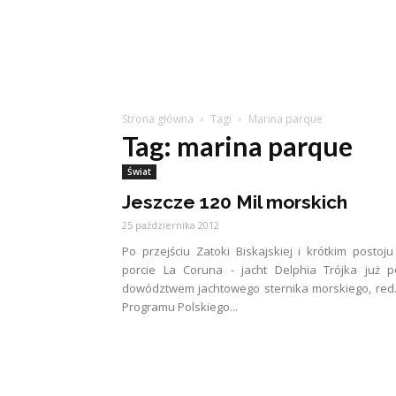
Strona główna
Tagi
Marina parque
Tag: marina parque
Świat
Jeszcze 120 Mil morskich
25 października 2012
Po przejściu Zatoki Biskajskiej i krótkim postoj
porcie La Coruna - jacht Delphia Trójka już 
dowództwem jachtowego sternika morskiego, red. 
Programu Polskiego...