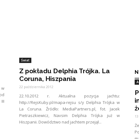
Świat
Z pokładu Delphia Trójka. La
N
Coruna, Hiszpania
A
22 października 2012
u w
P
pod
22.10.2012 r. Aktualna pozycja jachtu:
i
III
http://RejsKuby.pl/mapa-rejsu s/y Delphia Trójka w
ż
La Coruna. Źródło: MediaPartners.pl, fot. Jacek
Pietraszkiewicz, Navsim Delphia Trójka już w
13
Hiszpanii. Dowództwo nad jachtem przejął...
Ż
Po
ma