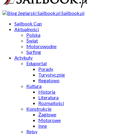
Sailbook.pl
Sailbook Cup
Aktualności
Polska
Świat
Motorowodne
Surfing
Artykuły
Eduportal
Porady
Turystycznie
Regatowo
Kultura
Historia
Literatura
Rozmaitości
Konstrukcje
Żaglowe
Motorowe
Inne
Rejsy