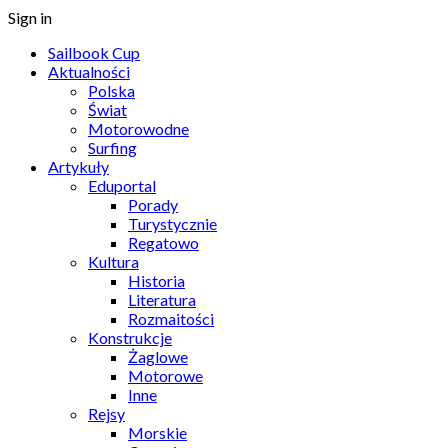
Sign in
Sailbook Cup
Aktualności
Polska
Świat
Motorowodne
Surfing
Artykuły
Eduportal
Porady
Turystycznie
Regatowo
Kultura
Historia
Literatura
Rozmaitości
Konstrukcje
Żaglowe
Motorowe
Inne
Rejsy
Morskie