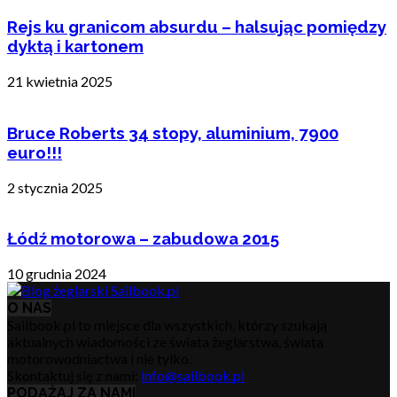
Rejs ku granicom absurdu – halsując pomiędzy
dyktą i kartonem
21 kwietnia 2025
Bruce Roberts 34 stopy, aluminium, 7900
euro!!!
2 stycznia 2025
Łódź motorowa – zabudowa 2015
10 grudnia 2024
O NAS
Sailbook.pl to miejsce dla wszystkich, którzy szukają
aktualnych wiadomości ze świata żeglarstwa, świata
motorowodniactwa i nie tylko.
Skontaktuj się z nami:
info@sailbook.pl
PODĄŻAJ ZA NAMI