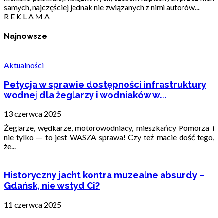
samych, najczęściej jednak nie związanych z nimi autorów....
R E K L A M A
Najnowsze
Aktualności
Petycja w sprawie dostępności infrastruktury
wodnej dla żeglarzy i wodniaków w...
13 czerwca 2025
Żeglarze, wędkarze, motorowodniacy, mieszkańcy Pomorza i
nie tylko — to jest WASZA sprawa! Czy też macie dość tego,
że...
Historyczny jacht kontra muzealne absurdy –
Gdańsk, nie wstyd Ci?
11 czerwca 2025