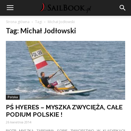
Strona główna
Tagi
Michał Jodłowski
Tag: Michał Jodłowski
Polska
PŚ HYERES – MYSZKA ZWYCIĘŻA, CAŁE
PODIUM POLSKIE !
26 kwietnia 2014
PIOTR MYSZKA ZAPEWNIŁ SOBIE ZWYCIĘSTWO W KLASYFIKACJI