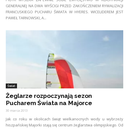
GENERALNEJ NA DWA WYŚCIGI PRZED ZAKOŃCZENIEM RYWALIZACJI
FRANCUSKIEGO PUCHARU ŚWIATA W HYERES. WICELIDEREM JEST
PAWEŁ TARNOWSKI, A...
Świat
Żeglarze rozpoczynają sezon
Pucharem Świata na Majorce
30 marca 2013
Jak co roku w okolicach świąt wielkanocnych wody u wybrzeży
hiszpańskiej Majorki stają się centrum żeglarstwa olimpijskiego. Od