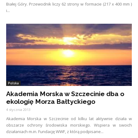
Białej Góry. Przewodnik liczy 62 strony w formacie (217 x 400 mm )
i...
Polska
Akademia Morska w Szczecinie dba o
ekologię Morza Bałtyckiego
4 stycznia 2013
Akademia Morska w Szczecinie od kilku lat aktywnie działa w
obszarze ochrony środowiska morskiego. Wspiera w swoich
działaniach m.in. Fundację WWF, z którą podpisane...