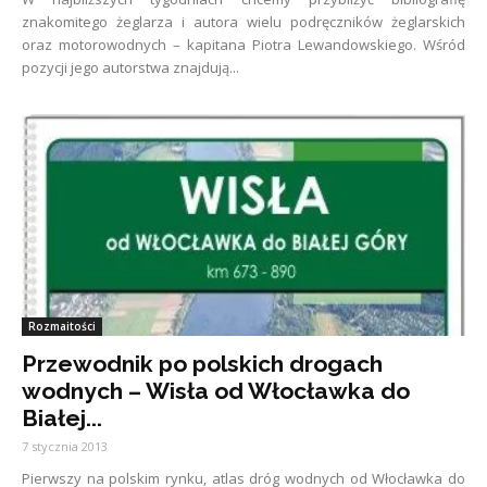
znakomitego żeglarza i autora wielu podręczników żeglarskich
oraz motorowodnych – kapitana Piotra Lewandowskiego. Wśród
pozycji jego autorstwa znajdują...
Rozmaitości
Przewodnik po polskich drogach
wodnych – Wisła od Włocławka do
Białej...
7 stycznia 2013
Pierwszy na polskim rynku, atlas dróg wodnych od Włocławka do