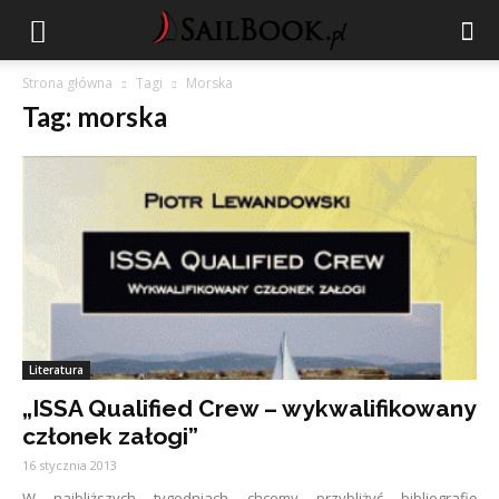
Strona główna
Tagi
Morska
Tag: morska
Literatura
„ISSA Qualified Crew – wykwalifikowany
członek załogi”
16 stycznia 2013
W najbliższych tygodniach chcemy przybliżyć bibliografię