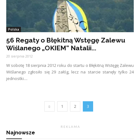
Polska
56 Regaty o Błękitną Wstęgę Zalewu
Wiślanego „OKIEM” Natalii...
20 sierpnia 2012
W sobotę 18 sierpnia 2012 roku do startu o Błękitną Wstęgę Zalewu
Wiślanego zgłosiło się 29 załóg, lecz na starcie stanęły tylko 24
jednostki....
1
2
3
R E K L A M A
Najnowsze