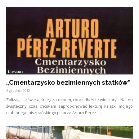
Literatura
„Cmentarzysko bezimiennych statków”
6 grudnia 2012
Zbliżają się święta, śnieg za oknem, coraz dłuższe wieczory... Na ten
świąteczny czas chciałam zaproponować lekturę książki mojego
ulubionego hiszpańskiego pisarza Arturo Perez –...