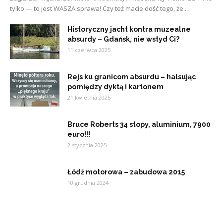
tylko — to jest WASZA sprawa! Czy też macie dość tego, że...
Historyczny jacht kontra muzealne
absurdy – Gdańsk, nie wstyd Ci?
11 czerwca 2025
Rejs ku granicom absurdu – halsując
pomiędzy dyktą i kartonem
21 kwietnia 2025
Bruce Roberts 34 stopy, aluminium, 7900
euro!!!
2 stycznia 2025
Łódź motorowa – zabudowa 2015
10 grudnia 2024