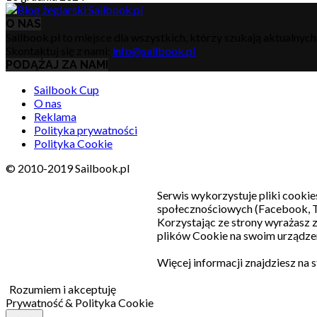
O NAS
Sailbook.pl to miejsce dla wszystkich, którzy szukają aktualnyc
Skontaktuj się z nami:
info@sailbook.pl
PODĄŻAJ ZA NAMI
Sailbook Cup
O nas
Reklama
Polityka prywatności
Polityka Cookie
© 2010-2019 Sailbook.pl
Serwis wykorzystuje pliki cookie
społecznościowych (Facebook, T
Korzystając ze strony wyrażasz
plików Cookie na swoim urządzen
Więcej informacji znajdziesz na 
Rozumiem i akceptuję
Prywatność & Polityka Cookie