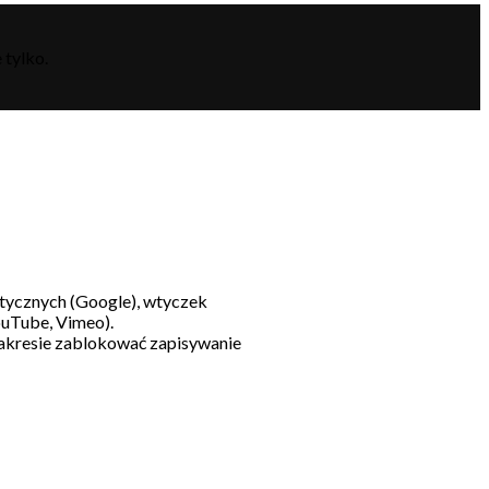
 tylko.
litycznych (Google), wtyczek
ouTube, Vimeo).
akresie zablokować zapisywanie