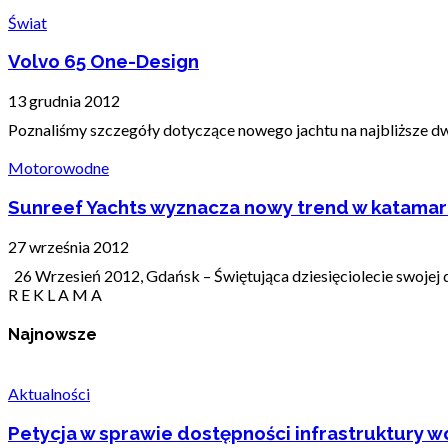
Świat
Volvo 65 One-Design
13 grudnia 2012
Poznaliśmy szczegóły dotyczące nowego jachtu na najbliższe dwie 
Motorowodne
Sunreef Yachts wyznacza nowy trend w katamar
27 września 2012
26 Wrzesień 2012, Gdańsk – Świętująca dziesięciolecie swojej dzi
R E K L A M A
Najnowsze
Aktualności
Petycja w sprawie dostępności infrastruktury wo